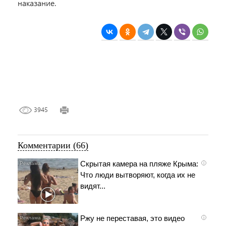
наказание.
3945
Комментарии (66)
Скрытая камера на пляже Крыма:
i
Что люди вытворяют, когда их не
видят...
Ржу не переставая, это видео
i