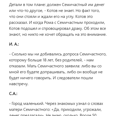
Детали в том плане: должен Семичастный им денег
или что-то другое, - Котов не знает. Но факт того,
что они стояли и ждали его на углу. Котов это
рассказал. И когда Рома с Семичастным проходили,
Котов подошел и спровоцировал драку. Об этом все
знают, но никто не хочет обращать на это внимание.
И. А.:
- Сколько мы ни добивались допроса Семичастного,
которому больше 18 лет, без родителей, - нам
отказали. Мать Семичастного заявила: либо вы со
мной его будете допрашивать, либо он вообще не
будет ничего говорить. И следователи пошли
навстречу.
С.А.:
- Город маленький. Через знакомых узнал о словах
матери Семичастного: «Да, приходили, угрожали,
денег предлагали». Не знаю, сколько. Вроде 50