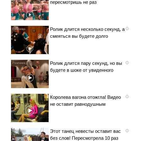
пересмотришь не раз
Ролик длится несколько секунд, а
i
смеяться вы будете долго
Ролик длится пару секунд, но вы
i
будете в шоке от увиденного
Королева вагона отожгла! Видео
i
не оставит равнодушным
Этот танец невесты оставит вас
i
без слов! Пересмотрела 10 раз