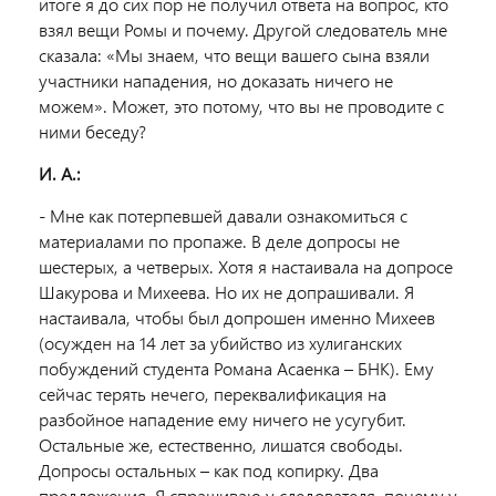
итоге я до сих пор не получил ответа на вопрос, кто
взял вещи Ромы и почему. Другой следователь мне
сказала: «Мы знаем, что вещи вашего сына взяли
участники нападения, но доказать ничего не
можем». Может, это потому, что вы не проводите с
ними беседу?
И. А.:
- Мне как потерпевшей давали ознакомиться с
материалами по пропаже. В деле допросы не
шестерых, а четверых. Хотя я настаивала на допросе
Шакурова и Михеева. Но их не допрашивали. Я
настаивала, чтобы был допрошен именно Михеев
(осужден на 14 лет за убийство из хулиганских
побуждений студента Романа Асаенка – БНК). Ему
сейчас терять нечего, переквалификация на
разбойное нападение ему ничего не усугубит.
Остальные же, естественно, лишатся свободы.
Допросы остальных – как под копирку. Два
предложения. Я спрашиваю у следователя, почему у