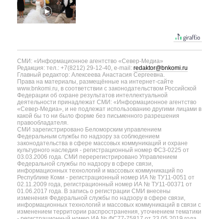
СМИ: «Информационное агентство «Север-Медиа»
Редакция: тел.: +7(8212) 29-12-40, e-mail:
redaktor@bnkomi.ru
Главный редактор: Алексеева Анастасия Сергеевна.
Права на материалы, размещённые на интернет-сайте
www.bnkomi.ru, в соответствии с законодательством Российской
Федерации об охране результатов интеллектуальной
деятельности принадлежат СМИ: «Информационное агентство
«Север-Медиа», и не подлежат использованию другими лицами в
какой бы то ни было форме без письменного разрешения
правообладателя.
СМИ зарегистрировано Беломорским управлением
Федеральным службы по надзору за соблюдением
законодательства в сфере массовых коммуникаций и охране
культурного наследия - регистрационный номер ФС3-0225 от
03.03.2006 года. СМИ перерегистрировано Управлением
Федеральной службы по надзору в сфере связи,
информационных технологий и массовых коммуникаций по
Республике Коми - регистрационный номер ИА № ТУ11-0051 от
02.11.2009 года, регистрационный номер ИА № ТУ11-00371 от
01.06.2017 года. В запись о регистрации СМИ внесены
изменения Федеральной службы по надзору в сфере связи,
информационных технологий и массовых коммуникаций в связи с
изменением территории распространения, уточнением тематики
- регистрационный номер ИА № ФС77-75817 от 23.05.2019 года.