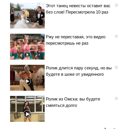
Этот танец невесты оставит вас
i
без слов! Пересмотрела 10 раз
Ржу не переставая, это видео
i
пересмотришь не раз
Ролик длится пару секунд, но вы
i
будете в шоке от увиденного
Ролик из Омска: вы будете
i
смеяться долго