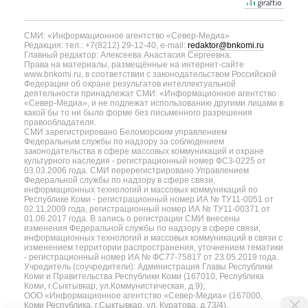
СМИ: «Информационное агентство «Север-Медиа»
Редакция: тел.: +7(8212) 29-12-40, e-mail:
redaktor@bnkomi.ru
Главный редактор: Алексеева Анастасия Сергеевна.
Права на материалы, размещённые на интернет-сайте
www.bnkomi.ru, в соответствии с законодательством Российской
Федерации об охране результатов интеллектуальной
деятельности принадлежат СМИ: «Информационное агентство
«Север-Медиа», и не подлежат использованию другими лицами в
какой бы то ни было форме без письменного разрешения
правообладателя.
СМИ зарегистрировано Беломорским управлением
Федеральным службы по надзору за соблюдением
законодательства в сфере массовых коммуникаций и охране
культурного наследия - регистрационный номер ФС3-0225 от
03.03.2006 года. СМИ перерегистрировано Управлением
Федеральной службы по надзору в сфере связи,
информационных технологий и массовых коммуникаций по
Республике Коми - регистрационный номер ИА № ТУ11-0051 от
02.11.2009 года, регистрационный номер ИА № ТУ11-00371 от
01.06.2017 года. В запись о регистрации СМИ внесены
изменения Федеральной службы по надзору в сфере связи,
информационных технологий и массовых коммуникаций в связи с
изменением территории распространения, уточнением тематики
- регистрационный номер ИА № ФС77-75817 от 23.05.2019 года.
Учредитель (соучредители): Администрация Главы Республики
Коми и Правительства Республики Коми (167010, Республика
Коми, г.Сыктывкар, ул.Коммунистическая, д.9);
ООО «Информационное агентство «Север-Медиа» (167000,
Коми Республика, г.Сыктывкар, ул. Куратова, д.73/4).