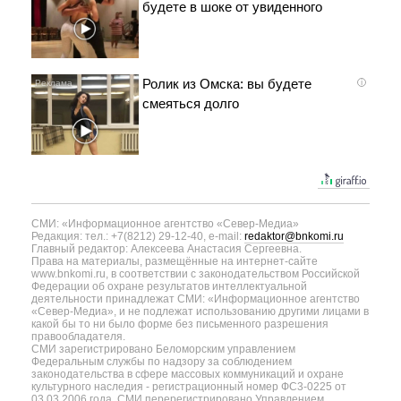
будете в шоке от увиденного
Ролик из Омска: вы будете
i
смеяться долго
СМИ: «Информационное агентство «Север-Медиа»
Редакция: тел.: +7(8212) 29-12-40, e-mail:
redaktor@bnkomi.ru
Главный редактор: Алексеева Анастасия Сергеевна.
Права на материалы, размещённые на интернет-сайте
www.bnkomi.ru, в соответствии с законодательством Российской
Федерации об охране результатов интеллектуальной
деятельности принадлежат СМИ: «Информационное агентство
«Север-Медиа», и не подлежат использованию другими лицами в
какой бы то ни было форме без письменного разрешения
правообладателя.
СМИ зарегистрировано Беломорским управлением
Федеральным службы по надзору за соблюдением
законодательства в сфере массовых коммуникаций и охране
культурного наследия - регистрационный номер ФС3-0225 от
03.03.2006 года. СМИ перерегистрировано Управлением