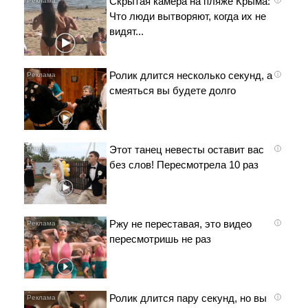
Скрытая камера на пляже Крыма:
Что люди вытворяют, когда их не
видят...
Ролик длится несколько секунд, а
i
смеяться вы будете долго
Этот танец невесты оставит вас
i
без слов! Пересмотрела 10 раз
Ржу не переставая, это видео
i
пересмотришь не раз
Ролик длится пару секунд, но вы
i