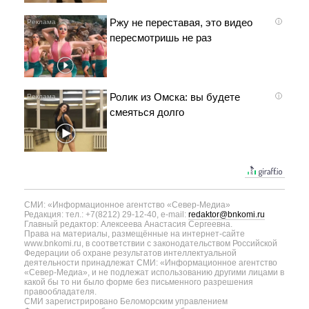
Ржу не переставая, это видео
i
пересмотришь не раз
Ролик из Омска: вы будете
i
смеяться долго
СМИ: «Информационное агентство «Север-Медиа»
Редакция: тел.: +7(8212) 29-12-40, e-mail:
redaktor@bnkomi.ru
Главный редактор: Алексеева Анастасия Сергеевна.
Права на материалы, размещённые на интернет-сайте
www.bnkomi.ru, в соответствии с законодательством Российской
Федерации об охране результатов интеллектуальной
деятельности принадлежат СМИ: «Информационное агентство
«Север-Медиа», и не подлежат использованию другими лицами в
какой бы то ни было форме без письменного разрешения
правообладателя.
СМИ зарегистрировано Беломорским управлением