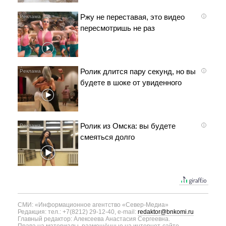
Ржу не переставая, это видео
i
пересмотришь не раз
Ролик длится пару секунд, но вы
i
будете в шоке от увиденного
Ролик из Омска: вы будете
i
смеяться долго
СМИ: «Информационное агентство «Север-Медиа»
Редакция: тел.: +7(8212) 29-12-40, e-mail:
redaktor@bnkomi.ru
Главный редактор: Алексеева Анастасия Сергеевна.