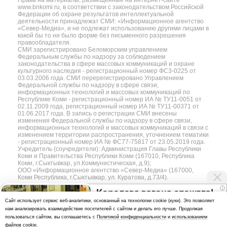
Права на материалы, размещённые на интернет-сайте
www.bnkomi.ru, в соответствии с законодательством Российской
Федерации об охране результатов интеллектуальной
деятельности принадлежат СМИ: «Информационное агентство
«Север-Медиа», и не подлежат использованию другими лицами в
какой бы то ни было форме без письменного разрешения
правообладателя.
СМИ зарегистрировано Беломорским управлением
Федеральным службы по надзору за соблюдением
законодательства в сфере массовых коммуникаций и охране
культурного наследия - регистрационный номер ФС3-0225 от
03.03.2006 года. СМИ перерегистрировано Управлением
Федеральной службы по надзору в сфере связи,
информационных технологий и массовых коммуникаций по
Республике Коми - регистрационный номер ИА № ТУ11-0051 от
02.11.2009 года, регистрационный номер ИА № ТУ11-00371 от
01.06.2017 года. В запись о регистрации СМИ внесены
изменения Федеральной службы по надзору в сфере связи,
информационных технологий и массовых коммуникаций в связи с
изменением территории распространения, уточнением тематики
- регистрационный номер ИА № ФС77-75817 от 23.05.2019 года.
Учредитель (соучредители): Администрация Главы Республики
Коми и Правительства Республики Коми (167010, Республика
Коми, г.Сыктывкар, ул.Коммунистическая, д.9);
ООО «Информационное агентство «Север-Медиа» (167000,
Коми Республика, г.Сыктывкар, ул. Куратова, д.73/4).
i
Королева вагона отожгла!
Разработка сайта — web-студия «Цифровой Век»
Cайт использует сервис веб-аналитики, основанный на технологии cookie (куки). Это позволяет
Видео не оставит
нам анализировать взаимодействие посетителей с сайтом и делать его лучше. Продолжая
Политика
равнодушным
пользоваться сайтом, вы соглашаетесь с
Политикой конфиденциальности
и
использованием
конфиденциальности
файлов cookie
.