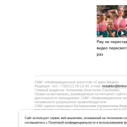
видят...
Ржу не перестав
видео пересмот
раз
СМИ: «Информационное агентство «Север-Медиа»
Редакция: тел.: +7(8212) 29-12-40, e-mail:
redaktor@bnkom
Главный редактор: Алексеева Анастасия Сергеевна.
Права на материалы, размещённые на интернет-сайте w
деятельности принадлежат СМИ: «Информационное аген
письменного разрешения правообладателя.
СМИ зарегистрировано Беломорским управлением Федер
культурного наследия - регистрационный номер ФС3-02
информационных технологий и массовых коммуникаций п
ТУ11-00371 от 01.06.2017 года. В запись о регистрац
Cайт использует сервис веб-аналитики, основанный на технологии co
коммуникаций в связи с изменением территории распро
соглашаетесь с
Политикой конфиденциальности
и
использованием фа
Учредитель (соучредители): Администрация Главы Респуб