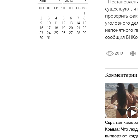
- Постановлен
существуют, ч
ПН
ВТ
СР
ЧТ
ПТ
СБ
ВС
1
проверить фак
2
3
5
6
7
8
4
уголовного де
9
10
11
12
13
14
15
16
17
18
19
20
21
22
непонятного п
23
24
25
26
27
28
29
сообщил БНКо
30
31
2010
Комментарии 
Скрытая камера
Крыма: Что люд
вытворяют, когд