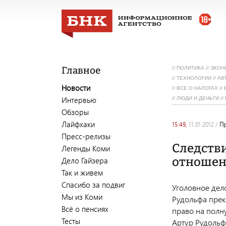
Главное
//
ПОЛИТИКА
//
ЭКОН
//
ТЕХНОЛОГИИ
//
АВ
Новости
//
ВСЕ О НАЛОГАХ
//
Интервью
//
ЛЮДИ И ДЕНЬГИ
//
Обзоры
Лайфхаки
15:49,
11.01.2012
/
Пресс-релизы
Следстви
Легенды Коми
отношен
Дело Гайзера
Так и живем
Спасибо за подвиг
Уголовное дел
Мы из Коми
Рудольфа прек
Всё о пенсиях
право на пол
Тесты
Артур Рудольф