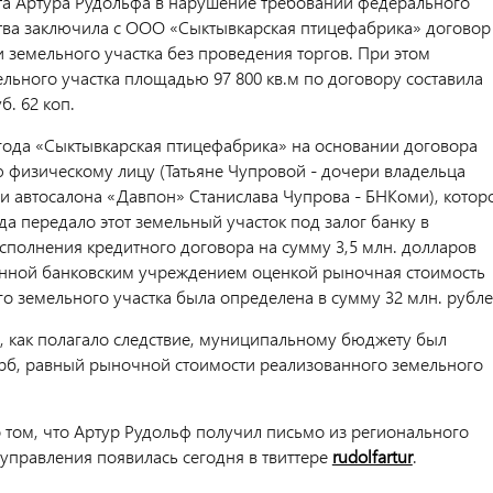
а Артура Рудольфа в нарушение требований федерального
тва заключила с ООО «Сыктывкарская птицефабрика» договор
 земельного участка без проведения торгов. При этом
ельного участка площадью 97 800 кв.м по договору составила
уб. 62 коп.
 года «Сыктывкарская птицефабрика» на основании договора
 физическому лицу (Татьяне Чупровой - дочери владельца
и автосалона «Давпон» Станислава Чупрова - БНКоми), котор
ода передало этот земельный участок под залог банку в
сполнения кредитного договора на сумму 3,5 млн. долларов
нной банковским учреждением оценкой рыночная стоимость
о земельного участка была определена в сумму 32 млн. рубле
, как полагало следствие, муниципальному бюджету был
б, равный рыночной стоимости реализованного земельного
том, что Артур Рудольф получил письмо из регионального
 управления появилась сегодня в твиттере
rudolfartur
.