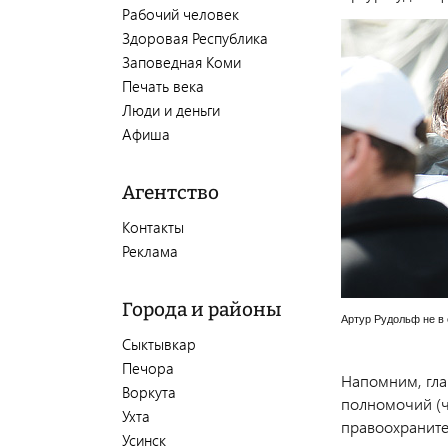
Рабочий человек
Здоровая Республика
Заповедная Коми
Печать века
Люди и деньги
Афиша
Агентство
Контакты
Реклама
Города и районы
Артур Рудольф не в
Сыктывкар
Печора
Напомним, гла
Воркута
полномочий (ч.
Ухта
правоохраните
Усинск