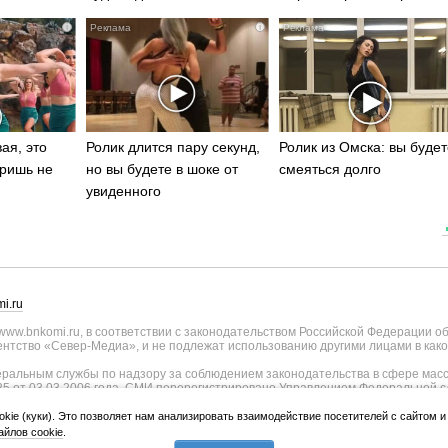
i
i
ая, это
Ролик длится пару секунд,
Ролик из Омска: вы будет
ришь не
но вы будете в шоке от
смеяться долго
увиденного
i.ru
ww.bnkomi.ru, в соответствии с законодательством Российской Федерации о
тство «Север-Медиа», и не подлежат использованию другими лицами в како
альным службы по надзору за соблюдением законодательства в сфере масс
25 от 03.03.2006 года. СМИ перерегистрировано Управлением Федеральной с
о Республике Коми - регистрационный номер ИА № ТУ11-0051 от 02.11.2009
ии СМИ внесены изменения Федеральной службы по надзору в сфере связи, и
okie (куки). Это позволяет нам анализировать взаимодействие посетителей с сайтом 
странения, уточнением тематики - регистрационный номер ИА № ФС77-75817 о
йлов cookie
.
лики Коми и Правительства Республики Коми (167010, Республика Коми, г.Сык