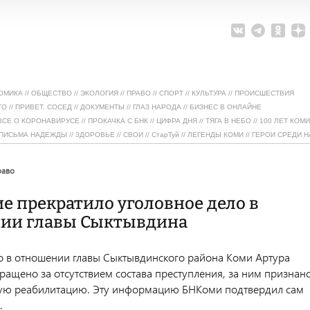
ОМИКА
//
ОБЩЕСТВО
//
ЭКОЛОГИЯ
//
ПРАВО
//
СПОРТ
//
КУЛЬТУРА
//
ПРОИСШЕСТВИЯ
ТО
//
ПРИВЕТ, СОСЕД
//
ДОКУМЕНТЫ
//
ГЛАЗ НАРОДА
//
БИЗНЕС В ОНЛАЙНЕ
ВСЕ О КОРОНАВИРУСЕ
//
ПРОКАЧКА С БНК
//
ЦИФРА ДНЯ
//
ТЯГА В НЕБО
//
100 ЛЕТ КОМИ
ПИСЬМА НАДЕЖДЫ
//
ЗДОРОВЬЕ
//
СВОИ
//
СтарТуй
//
ЛЕГЕНДЫ КОМИ
//
ГЕРОИ СРЕДИ Н
право
е прекратило уголовное дело в
ии главы Сыктывдина
о в отношении главы Сыктывдинского района Коми Артура
ращено за отсутствием состава преступления, за ним признан
ную реабилитацию. Эту информацию БНКоми подтвердил сам
.