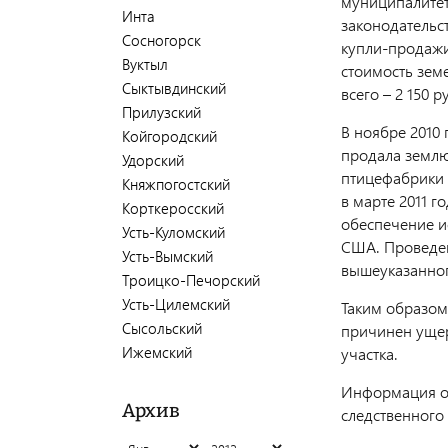
муниципалитет
Инта
законодательс
Сосногорск
купли-продажи
Вуктыл
стоимость зем
Сыктывдинский
всего – 2 150 р
Прилузский
В ноябре 2010
Койгородский
продала землю
Удорский
птицефабрики 
Княжпогостский
в марте 2011 г
Корткеросский
обеспечение и
Усть-Куломский
США. Проведе
Усть-Вымский
вышеуказанног
Троицко-Печорский
Усть-Цилемский
Таким образом
Сысольский
причинен ущер
Ижемский
участка.
Информация о 
Архив
следственного