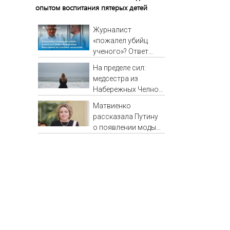
опытом воспитания пятерых детей
Журналист
«пожалел убийц
ученого»? Ответ
Владимира
На пределе сил:
Ворсобина на
медсестра из
отклики читателей
Набережных Челнов
стала самым
Матвиенко
уставшим
рассказала Путину
человеком в России
о появлении моды
06/08/2026 –
на семью и детей у
Новости
российских
студентов