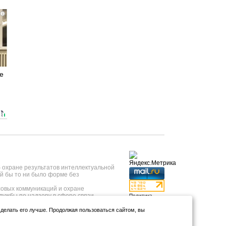
i
е
б охране результатов интеллектуальной
й бы то ни было форме без
овых коммуникаций и охране
лужбы по надзору в сфере связи,
Политика
 года, регистрационный номер ИА №
конфиденциальности
нформационных технологий и массовых
и делать его лучше. Продолжая пользоваться сайтом, вы
Использование
т 23.05.2019 года.
аналитики и
тывкар, ул.Коммунистическая, д.9);