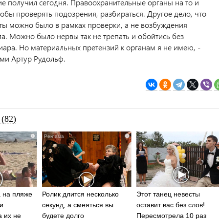
ие получил сегодня. Правоохранительные органы на то и
тобы проверять подозрения, разбираться. Другое дело, что
ты можно было в рамках проверки, а не возбуждения
ла. Можно было нервы так не трепать и обойтись без
иара. Но материальных претензий к органам я не имею, -
ми Артур Рудольф.
(82)
i
i
 на пляже
Ролик длится несколько
Этот танец невесты
и
секунд, а смеяться вы
оставит вас без слов!
а их не
будете долго
Пересмотрела 10 раз