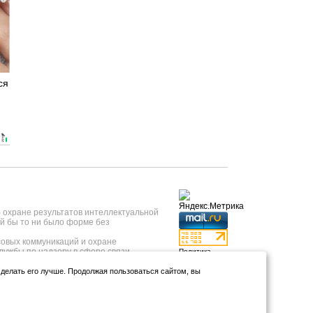
ся
б охране результатов интеллектуальной
й бы то ни было форме без
овых коммуникаций и охране
лужбы по надзору в сфере связи,
Политика
 года, регистрационный номер ИА №
конфиденциальности
нформационных технологий и массовых
и делать его лучше. Продолжая пользоваться сайтом, вы
Использование
т 23.05.2019 года.
аналитики и
тывкар, ул.Коммунистическая, д.9);
файлов куки
*