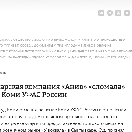
ОМИКА
//
ОБЩЕСТВО
//
ЭКОЛОГИЯ
//
ПРАВО
//
СПОРТ
//
КУЛЬТУРА
//
ПРОИСШЕСТВИЯ
ТО
//
ПРИВЕТ, СОСЕД
//
ДОКУМЕНТЫ
//
ГЛАЗ НАРОДА
//
БИЗНЕС В ОНЛАЙНЕ
ВСЕ О КОРОНАВИРУСЕ
//
ПРОКАЧКА С БНК
//
ЦИФРА ДНЯ
//
ТЯГА В НЕБО
//
100 ЛЕТ КОМИ
ПИСЬМА НАДЕЖДЫ
//
ЗДОРОВЬЕ
//
СВОИ
//
СтарТуй
//
ЛЕГЕНДЫ КОМИ
//
ГЕРОИ СРЕДИ Н
право
арская компания «Анив» «сломала»
 Коми УФАС России
уд Коми отменил решение Коми УФАС России в отношении
в», которую ведомство летом прошлого года признало
на рынке услуги по предоставлению торгового места на
 розничном рынке «У вокзала» в Сыктывкаре. Суд признал