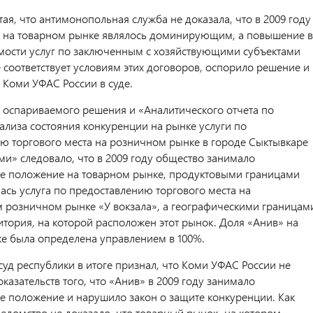
ая, что антимонопольная служба не доказала, что в 2009 году
 на товарном рынке являлось доминирующим, а повышение в
имости услуг по заключенным с хозяйствующими субъектами
 соответствует условиям этих договоров, оспорило решение и
 Коми УФАС России в суде.
из оспариваемого решения и «Аналитического отчета по
нализа состояния конкуренции на рынке услуги по
ю торгового места на розничном рынке в городе Сыктывкаре
ми» следовало, что в 2009 году общество занимало
 положение на товарном рынке, продуктовыми границами
ась услуга по предоставлению торгового места на
 розничном рынке «У вокзала», а географическими границам
итория, на которой расположен этот рынок. Доля «Анив» на
е была определена управлением в 100%.
уд республики в итоге признал, что Коми УФАС России не
казательств того, что «Анив» в 2009 году занимало
положение и нарушило закон о защите конкуренции. Как
ведомство не доказало, что товарный рынок, на котором