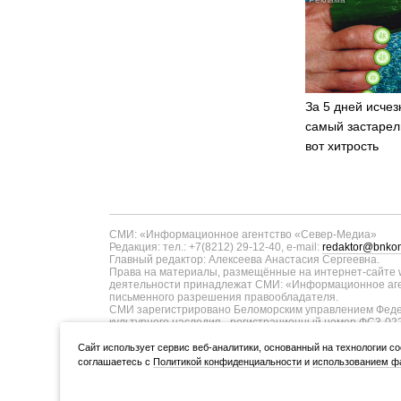
За 5 дней исчез
самый застарел
вот хитрость
СМИ: «Информационное агентство «Север-Медиа»
Редакция: тел.: +7(8212) 29-12-40, e-mail:
redaktor@bnkom
Главный редактор: Алексеева Анастасия Сергеевна.
Права на материалы, размещённые на интернет-сайте w
деятельности принадлежат СМИ: «Информационное аген
письменного разрешения правообладателя.
СМИ зарегистрировано Беломорским управлением Федер
культурного наследия - регистрационный номер ФС3-02
информационных технологий и массовых коммуникаций п
ТУ11-00371 от 01.06.2017 года. В запись о регистрац
Cайт использует сервис веб-аналитики, основанный на технологии co
коммуникаций в связи с изменением территории распро
соглашаетесь с
Политикой конфиденциальности
и
использованием фа
Учредитель (соучредители): Администрация Главы Респуб
ООО «Информационное агентство «Север-Медиа» (167000,