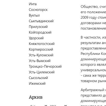
Инта
Общество, счит
Сосногорск
его положение
Вуктыл
2009 году сто
Сыктывдинский
договорами не
Прилузский
постановление
Койгородский
В частности, 
Удорский
результатам а
Княжпогостский
предоставлени
Корткеросский
Республики Ко
Усть-Куломский
доминирующее
Усть-Вымский
которого являл
Троицко-Печорский
универсальном
Усть-Цилемский
- сама же терр
Сысольский
товарном рынк
Ижемский
Арбитражный с
представило до
Архив
доминирующее 
посчитал суд, 