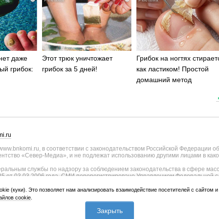
нет даже
Этот трюк уничтожает
Грибок на ногтях стирает
ый грибок:
грибок за 5 дней!
как ластиком! Простой
домашний метод
i.ru
ww.bnkomi.ru, в соответствии с законодательством Российской Федерации о
тство «Север-Медиа», и не подлежат использованию другими лицами в како
альным службы по надзору за соблюдением законодательства в сфере масс
25 от 03.03.2006 года. СМИ перерегистрировано Управлением Федеральной с
о Республике Коми - регистрационный номер ИА № ТУ11-0051 от 02.11.2009
ии СМИ внесены изменения Федеральной службы по надзору в сфере связи, и
okie (куки). Это позволяет нам анализировать взаимодействие посетителей с сайтом 
странения, уточнением тематики - регистрационный номер ИА № ФС77-75817 о
йлов cookie
.
лики Коми и Правительства Республики Коми (167010, Республика Коми, г.Сык
 Коми Республика, г.Сыктывкар, ул. Куратова, д.73/4).
Закрыть