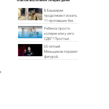
В Башкирии
продолжают искать
11 пропавших без
вести
Ребенок просто
холерик или у него
СДВГ? Простые
тесты, которые
65-летний
помогут
Меньшиков поразил
разобраться
фигурой
поклонников на
отдыхе в Греции
и