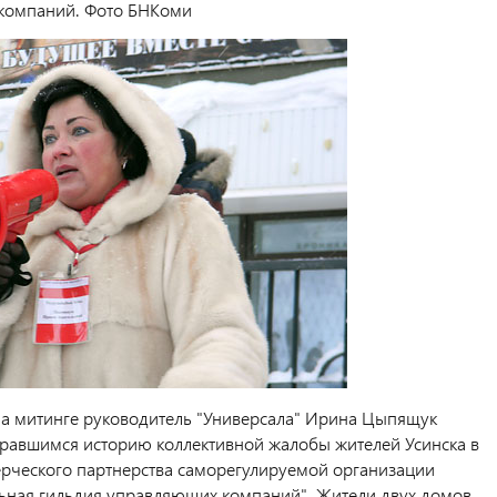
компаний. Фото БНКоми
а митинге руководитель "Универсала" Ирина Цыпящук
бравшимся историю коллективной жалобы жителей Усинска в
рческого партнерства саморегулируемой организации
ная гильдия управляющих компаний". Жители двух домов,