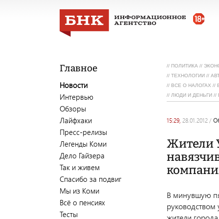
Главное
//
ПОЛИТИКА
//
ЭКОН
//
ТЕХНОЛОГИИ
//
АВ
Новости
//
ВСЕ О НАЛОГАХ
//
Интервью
//
ЛЮДИ И ДЕНЬГИ
//
Обзоры
Лайфхаки
15:29,
28.01.2012
/
Пресс-релизы
Жители 
Легенды Коми
навязчи
Дело Гайзера
Так и живем
компани
Спасибо за подвиг
Мы из Коми
В минувшую пя
Всё о пенсиях
руководством 
Тесты
жители города