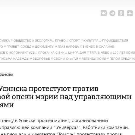
ОМИКА
//
ОБЩЕСТВО
//
ЭКОЛОГИЯ
//
ПРАВО
//
СПОРТ
//
КУЛЬТУРА
//
ПРОИСШЕСТВИЯ
ТО
//
ПРИВЕТ, СОСЕД
//
ДОКУМЕНТЫ
//
ГЛАЗ НАРОДА
//
БИЗНЕС В ОНЛАЙНЕ
ВСЕ О КОРОНАВИРУСЕ
//
ПРОКАЧКА С БНК
//
ЦИФРА ДНЯ
//
ТЯГА В НЕБО
//
100 ЛЕТ КОМИ
ПИСЬМА НАДЕЖДЫ
//
ЗДОРОВЬЕ
//
СВОИ
//
СтарТуй
//
ЛЕГЕНДЫ КОМИ
//
ГЕРОИ СРЕДИ Н
общество
Усинска протестуют против
вой опеки мэрии над управляющими
ями
тницу в Усинске прошел митинг, организованный
управляющей компании " Универсал". Работники компании,
 на площади у кинотеатра "Томлун" протестовали против