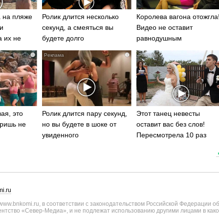
 на пляже
Ролик длится несколько
Королева вагона отожгла
и
секунд, а смеяться вы
Видео не оставит
а их не
будете долго
равнодушным
i
i
ая, это
Ролик длится пару секунд,
Этот танец невесты
ришь не
но вы будете в шоке от
оставит вас без слов!
увиденного
Пересмотрела 10 раз
i.ru
ww.bnkomi.ru, в соответствии с законодательством Российской Федерации о
тство «Север-Медиа», и не подлежат использованию другими лицами в како