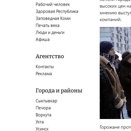
Рабочий человек
высоких цен н
Здоровая Республика
мнению выступ
Заповедная Коми
компаний.
Печать века
Люди и деньги
Афиша
Агентство
Контакты
Реклама
Города и районы
Сыктывкар
Печора
Воркута
Ухта
Горожане прот
Усинск