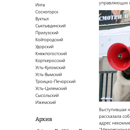
управляющих 
Инта
Сосногорск
Вуктыл
Сыктывдинский
Прилузский
Койгородский
Удорский
Княжпогостский
Корткеросский
Усть-Куломский
Усть-Вымский
Троицко-Печорский
Усть-Цилемский
Сысольский
Ижемский
Выступившая н
рассказала со
Архив
адрес некомме
"Межрегиональ