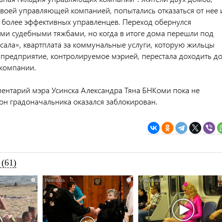
воей управляющей компанией, попытались отказаться от нее 
я более эффективных управленцев. Переход обернулся
и судебными тяжбами, но когда в итоге дома перешли под
сала», квартплата за коммунальные услуги, которую жильцы
 предприятие, контролируемое мэрией, перестала доходить д
компании.
ентарий мэра Усинска Александра Тяна БНКоми пока не
фон градоначальника оказался заблокирован.
(61)
i
i