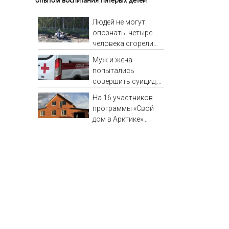
Людей не могут
опознать: четыре
человека сгорели
заживо в страшном
Муж и жена
ДТП на трассе
попытались
07/08/2026 –
совершить суицид,
Новости
предупредив
На 16 участников
оперативные
программы «Свой
службы
дом в Арктике»
подали в суд