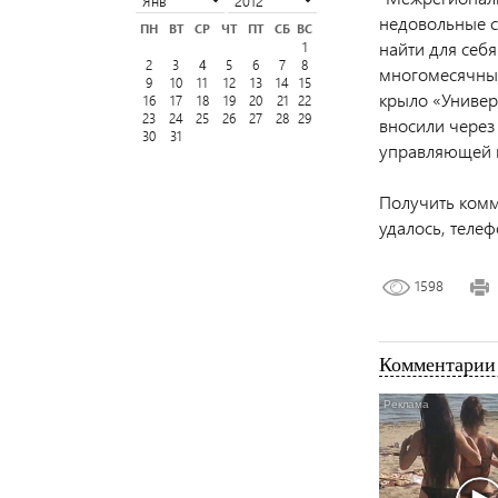
недовольные с
ПН
ВТ
СР
ЧТ
ПТ
СБ
ВС
найти для себ
1
2
3
5
6
7
8
4
многомесячным
9
10
11
12
13
14
15
крыло «Универ
16
17
18
19
20
21
22
23
24
25
26
27
28
29
вносили через
30
31
управляющей 
Получить комм
удалось, теле
1598
Комментарии 