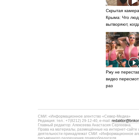
Скрытая камера
Крыма: Что люд
вытворяют, когд
видят...
Ржу не перестав
видео пересмот
раз
СМИ: «Информационное агентство «Север-Медиа»
Редакция: тел.: +7(8212) 29-12-40, e-mail:
redaktor@bnkom
Главный редактор: Алексеева Анастасия Сергеевна.
Права на материалы, размещённые на интернет-сайте w
деятельности принадлежат СМИ: «Информационное аген
письменного разрешения правообладателя.