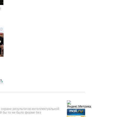
!
i
б охране результатов интеллектуальной
й бы то ни было форме без