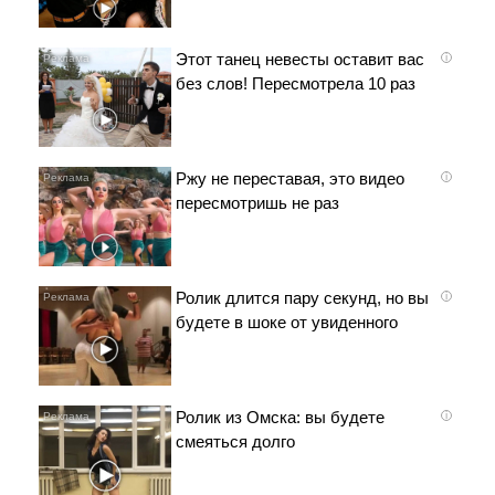
Этот танец невесты оставит вас
i
без слов! Пересмотрела 10 раз
Ржу не переставая, это видео
i
пересмотришь не раз
Ролик длится пару секунд, но вы
i
будете в шоке от увиденного
Ролик из Омска: вы будете
i
смеяться долго