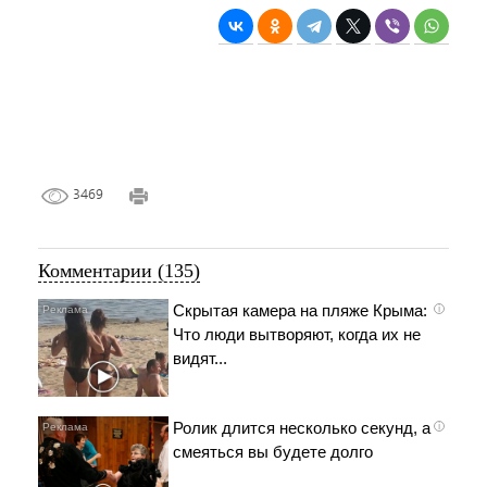
3469
Комментарии (135)
Скрытая камера на пляже Крыма:
i
Что люди вытворяют, когда их не
видят...
Ролик длится несколько секунд, а
i
смеяться вы будете долго