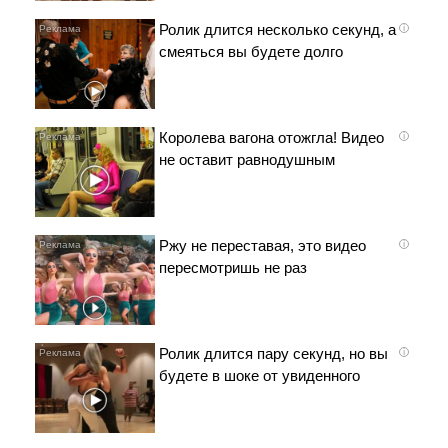
Ролик длится несколько секунд, а
i
смеяться вы будете долго
Королева вагона отожгла! Видео
i
не оставит равнодушным
Ржу не переставая, это видео
i
пересмотришь не раз
Ролик длится пару секунд, но вы
i
будете в шоке от увиденного