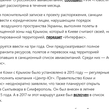
дет рассмотрена в течение месяца.
в пояснительной записке к проекту распоряжения, санкции
ввести к юридическим лицам, нарушающим порядок
 воздушного пространства Украины, выполняя полеты в
ещенной зоны над Крымом, который в Киеве считают своей, н
упированной территорией,
передает
«Интерфакс».
руется ввести на три года. Они предусматривают полное
ранзита ресурсов, полетов и перевозок над территорией
опавших в санкционный список авиакомпаний. Среди них — 
с».
 Коми с Крымом было установлено в 2015 году — регулярны
полнять компания «Центр-Юг». Правительство Коми и
с» неоднократно заявляли, что также планируют открыть
з Сыктывкара в Симферополь. Он был внесен в летнее
5 года. А в 2017-м этот маршрут даже был
включен
в список
х.