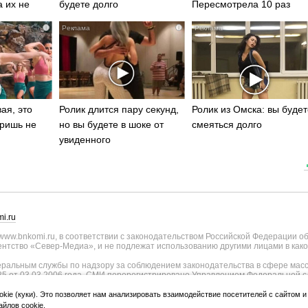
а их не
будете долго
Пересмотрела 10 раз
i
i
ая, это
Ролик длится пару секунд,
Ролик из Омска: вы будет
ришь не
но вы будете в шоке от
смеяться долго
увиденного
i.ru
ww.bnkomi.ru, в соответствии с законодательством Российской Федерации о
тство «Север-Медиа», и не подлежат использованию другими лицами в како
альным службы по надзору за соблюдением законодательства в сфере масс
25 от 03.03.2006 года. СМИ перерегистрировано Управлением Федеральной с
о Республике Коми - регистрационный номер ИА № ТУ11-0051 от 02.11.2009
ии СМИ внесены изменения Федеральной службы по надзору в сфере связи, и
okie (куки). Это позволяет нам анализировать взаимодействие посетителей с сайтом 
странения, уточнением тематики - регистрационный номер ИА № ФС77-75817 о
йлов cookie
.