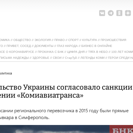
ОМИКА
//
ОБЩЕСТВО
//
ЭКОЛОГИЯ
//
ПРАВО
//
СПОРТ
//
КУЛЬТУРА
//
ПРОИСШЕСТВИЯ
ТО
//
ПРИВЕТ, СОСЕД
//
ДОКУМЕНТЫ
//
ГЛАЗ НАРОДА
//
БИЗНЕС В ОНЛАЙНЕ
ВСЕ О КОРОНАВИРУСЕ
//
ПРОКАЧКА С БНК
//
ЦИФРА ДНЯ
//
ТЯГА В НЕБО
//
100 ЛЕТ КОМИ
ПИСЬМА НАДЕЖДЫ
//
ЗДОРОВЬЕ
//
СВОИ
//
СтарТуй
//
ЛЕГЕНДЫ КОМИ
//
ГЕРОИ СРЕДИ Н
политика
льство Украины согласовало санкции
ении «Комиавиатранса»
исании регионального перевозчика в 2015 году были прямые
ывкара в Симферополь.