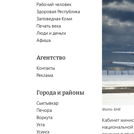
Рабочий человек
Здоровая Республика
Заповедная Коми
Печать века
Люди и деньги
Афиша
Агентство
Контакты
Реклама
Города и районы
Сыктывкар
Фото БНК
Печора
Воркута
Кабинет минис
Ухта
национальной 
Усинск
санкции в отн