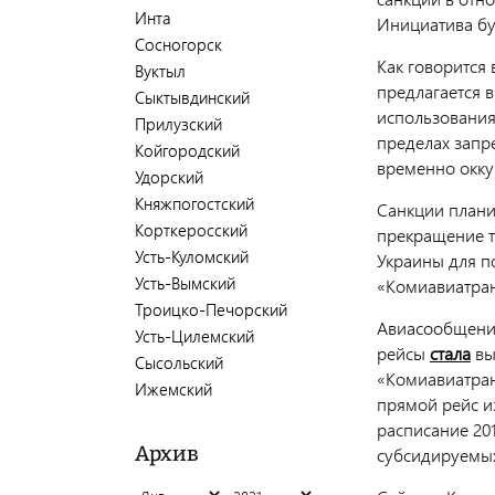
Инта
Инициатива бу
Сосногорск
Как говорится 
Вуктыл
предлагается 
Сыктывдинский
использования
Прилузский
пределах запр
Койгородский
временно окк
Удорский
Княжпогостский
Санкции плани
Корткеросский
прекращение т
Усть-Куломский
Украины для п
Усть-Вымский
«Комиавиатран
Троицко-Печорский
Авиасообщение
Усть-Цилемский
рейсы
стала
вы
Сысольский
«Комиавиатран
Ижемский
прямой рейс и
расписание 201
Архив
субсидируемы