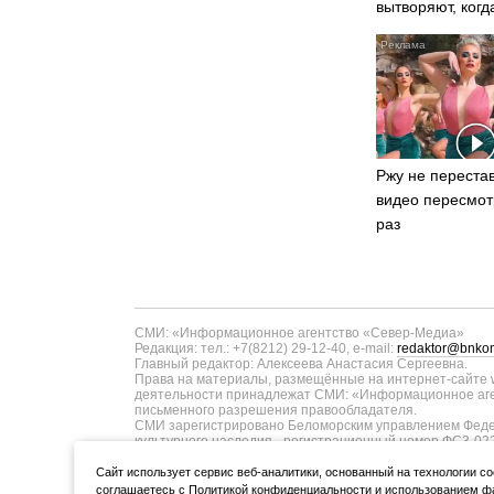
вытворяют, когд
видят...
Ржу не перестав
видео пересмот
раз
СМИ: «Информационное агентство «Север-Медиа»
Редакция: тел.: +7(8212) 29-12-40, e-mail:
redaktor@bnkom
Главный редактор: Алексеева Анастасия Сергеевна.
Права на материалы, размещённые на интернет-сайте w
деятельности принадлежат СМИ: «Информационное аген
письменного разрешения правообладателя.
СМИ зарегистрировано Беломорским управлением Федер
культурного наследия - регистрационный номер ФС3-02
информационных технологий и массовых коммуникаций п
ТУ11-00371 от 01.06.2017 года. В запись о регистрац
Cайт использует сервис веб-аналитики, основанный на технологии co
коммуникаций в связи с изменением территории распро
соглашаетесь с
Политикой конфиденциальности
и
использованием фа