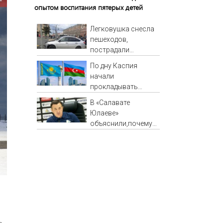
опытом воспитания пятерых детей
Легковушка снесла
пешеходов,
пострадали
минимум восемь
По дну Каспия
человек - фото с
начали
места 06/08/2026 –
прокладывать
Новости
стратегический
В «Салавате
интернет-кабель
Юлаеве»
объяснили,почему
не стали активно
подписывать
игроков в
межсезонье
».