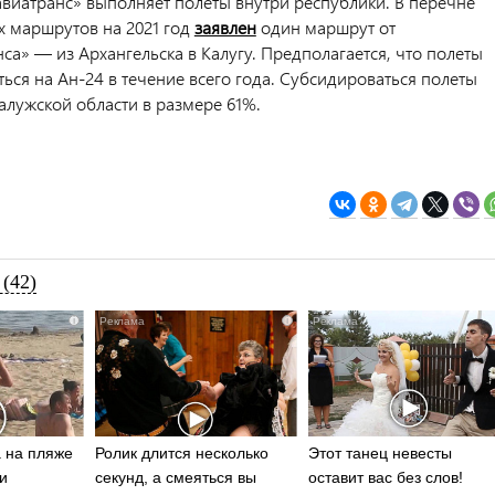
виатранс» выполняет полеты внутри республики. В перечне
 маршрутов на 2021 год
заявлен
один маршрут от
са» — из Архангельска в Калугу. Предполагается, что полеты
ься на Ан-24 в течение всего года. Субсидироваться полеты
Калужской области в размере 61%.
(42)
i
i
 на пляже
Ролик длится несколько
Этот танец невесты
и
секунд, а смеяться вы
оставит вас без слов!