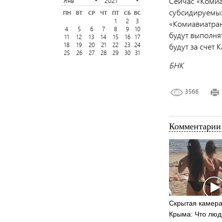
Сейчас «Комиа
субсидируемых
ПН
ВТ
СР
ЧТ
ПТ
СБ
ВС
1
2
3
«Комиавиатран
4
5
6
7
8
9
10
будут выполнят
11
12
13
14
15
16
17
18
19
20
21
22
23
24
будут за счет 
25
26
27
28
29
30
31
БНК
3566
Комментарии 
Скрытая камера
Крыма: Что люд