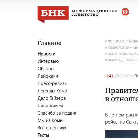
Главное
//
ПОЛИТИКА
//
ЭКОН
//
ТЕХНОЛОГИИ
//
АВ
Новости
//
ВСЕ О НАЛОГАХ
//
Интервью
//
ЛЮДИ И ДЕНЬГИ
//
Обзоры
Лайфхаки
11:43,
28.01.2021
/
Пресс-релизы
Правите
Легенды Коми
в отнош
Дело Гайзера
Так и живем
Спасибо за подвиг
В летнем расп
Мы из Коми
рейсы из Сыкт
Всё о пенсиях
Тесты