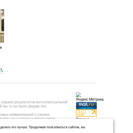
i
е
б охране результатов интеллектуальной
й бы то ни было форме без
овых коммуникаций и охране
лужбы по надзору в сфере связи,
Политика
 года, регистрационный номер ИА №
конфиденциальности
нформационных технологий и массовых
и делать его лучше. Продолжая пользоваться сайтом, вы
Использование
т 23.05.2019 года.