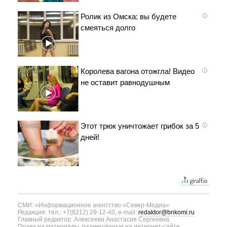
Ролик из Омска: вы будете
i
смеяться долго
Королева вагона отожгла! Видео
i
не оставит равнодушным
Этот трюк уничтожает грибок за 5
i
дней!
СМИ: «Информационное агентство «Север-Медиа»
Редакция: тел.: +7(8212) 29-12-40, e-mail:
redaktor@bnkomi.ru
Главный редактор: Алексеева Анастасия Сергеевна.
Права на материалы, размещённые на интернет-сайте