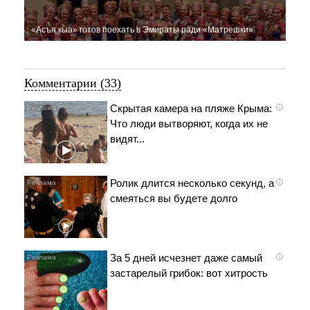
«Асъя кыа» готов поехать в Эмираты ради «Матрешки»
Комментарии (33)
Скрытая камера на пляже Крыма:
i
Что люди вытворяют, когда их не
видят...
Ролик длится несколько секунд, а
i
смеяться вы будете долго
За 5 дней исчезнет даже самый
i
застарелый грибок: вот хитрость