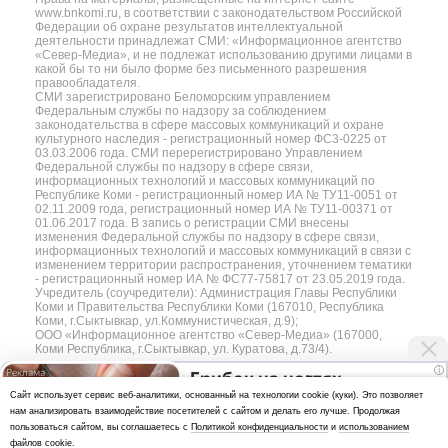
www.bnkomi.ru, в соответствии с законодательством Российской
Федерации об охране результатов интеллектуальной
деятельности принадлежат СМИ: «Информационное агентство
«Север-Медиа», и не подлежат использованию другими лицами в
какой бы то ни было форме без письменного разрешения
правообладателя.
СМИ зарегистрировано Беломорским управлением
Федеральным службы по надзору за соблюдением
законодательства в сфере массовых коммуникаций и охране
культурного наследия - регистрационный номер ФС3-0225 от
03.03.2006 года. СМИ перерегистрировано Управлением
Федеральной службы по надзору в сфере связи,
информационных технологий и массовых коммуникаций по
Республике Коми - регистрационный номер ИА № ТУ11-0051 от
02.11.2009 года, регистрационный номер ИА № ТУ11-00371 от
01.06.2017 года. В запись о регистрации СМИ внесены
изменения Федеральной службы по надзору в сфере связи,
информационных технологий и массовых коммуникаций в связи с
изменением территории распространения, уточнением тематики
- регистрационный номер ИА № ФС77-75817 от 23.05.2019 года.
Учредитель (соучредители): Администрация Главы Республики
Коми и Правительства Республики Коми (167010, Республика
Коми, г.Сыктывкар, ул.Коммунистическая, д.9);
ООО «Информационное агентство «Север-Медиа» (167000,
Коми Республика, г.Сыктывкар, ул. Куратова, д.73/4).
i
Грибок на ногтях
Разработка сайта — web-студия «Цифровой Век»
Cайт использует сервис веб-аналитики, основанный на технологии cookie (куки). Это позволяет
стирается как ластиком!
нам анализировать взаимодействие посетителей с сайтом и делать его лучше. Продолжая
Политика
Простой домашний метод
пользоваться сайтом, вы соглашаетесь с
Политикой конфиденциальности
и
использованием
конфиденциальности
файлов cookie
.