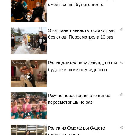
смеяться вы будете долго
Этот танец невесты оставит вас
i
без слов! Пересмотрела 10 раз
Ролик длится пару секунд, но вы
i
будете в шоке от увиденного
Ржу не переставая, это видео
i
пересмотришь не раз
Ролик из Омска: вы будете
i
смеяться долго