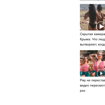
Скрытая камера
Крыма: Что люд
вытворяют, когд
видят...
Ржу не перестав
видео пересмот
раз