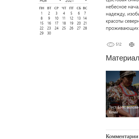
небесное начал
ПН
ВТ
СР
ЧТ
ПТ
СБ
ВС
надежду, изоби
1
2
3
4
5
6
7
8
9
10
11
12
13
14
красоты север
15
16
17
18
19
20
21
проживающих в
22
23
24
25
26
27
28
29
30
512
Материал
Тест БНК: вспом
Коми
Комментарии 