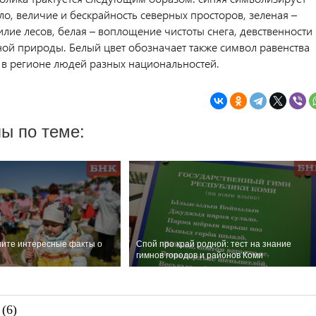
о, величие и бескрайность северных просторов, зеленая –
лие лесов, белая – воплощение чистоты снега, девственности
ной природы. Белый цвет обозначает также символ равенства
 регионе людей разных национальностей.
ы по теме:
ните интересные факты о
Спой про край родной: тест на знание
гимнов городов и районов Коми
(6)