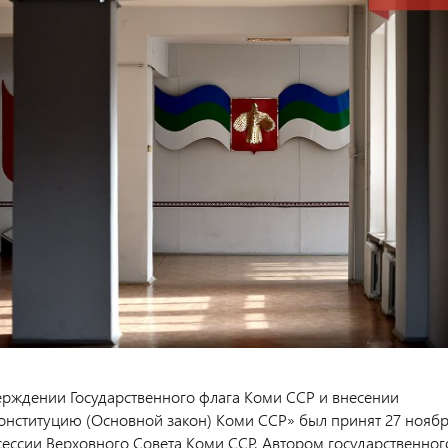
ерждении Государственного флага Коми ССР и внесении
онституцию (Основной закон) Коми ССР» был принят 27 нояб
 сессии Верховного Совета Коми ССР. Автором государственног