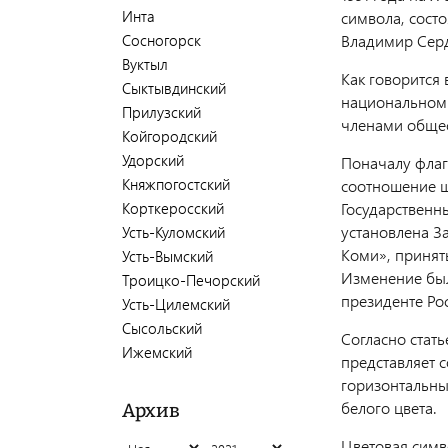
Инта
символа, состо
Владимир Серд
Сосногорск
Вуктыл
Как говорится
Сыктывдинский
национальном 
Прилузский
членами общес
Койгородский
Удорский
Поначалу флаг
Княжпогостский
соотношение ш
Государственны
Корткеросский
установлена З
Усть-Куломский
Коми», принят
Усть-Вымский
Изменение был
Троицко-Печорский
президенте Ро
Усть-Цилемский
Сысольский
Согласно стать
Ижемский
представляет 
горизонтальных
белого цвета.
Архив
Цветовая симв