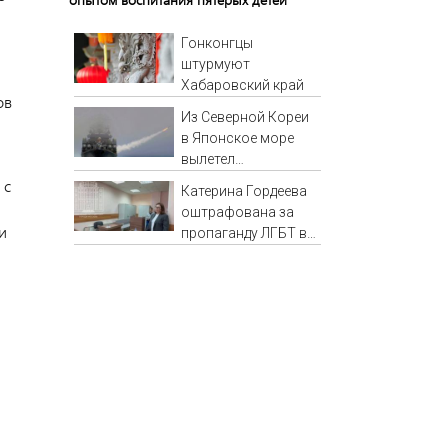
Гонконгцы
штурмуют
Хабаровский край
ов
Из Северной Кореи
в Японское море
вылетел
неопознанный
 с
Катерина Гордеева
снаряд
оштрафована за
и
пропаганду ЛГБТ в
интернете - Новости
на Вести.ru