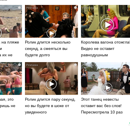
i
i
 на пляже
Ролик длится несколько
Королева вагона отожгла
и
секунд, а смеяться вы
Видео не оставит
а их не
будете долго
равнодушным
i
i
ая, это
Ролик длится пару секунд,
Этот танец невесты
ришь не
но вы будете в шоке от
оставит вас без слов!
увиденного
Пересмотрела 10 раз