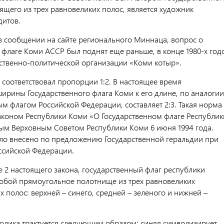
ящего из трех равновеликих полос, является художник
итов.
 в сообщении на сайте регионального Миннаца, вопрос о
флаге Коми АССР был поднят еще раньше, в конце 1980-х год
твенно-политической организации «Коми котыр».
 соответствовал пропорции 1:2. В настоящее время
ирины Государственного флага Коми к его длине, по аналогии
м флагом Российской Федерации, составляет 2:3. Такая норма
аконом Республики Коми «О Государственном флаге Республик
ым Верховным Советом Республики Коми 6 июня 1994 года.
о внесено по предложению Государственной геральдии при
ссийской Федерации.
е 2 настоящего закона, государственный флаг республики
собой прямоугольное полотнище из трех равновеликих
 полос: верхней – синего, средней – зеленого и нижней –
олика трактуется следующим образом: синяя символизирует