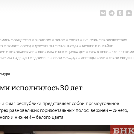
ОМИКА
//
ОБЩЕСТВО
//
ЭКОЛОГИЯ
//
ПРАВО
//
СПОРТ
//
КУЛЬТУРА
//
ПРОИСШЕСТВИЯ
ТО
//
ПРИВЕТ, СОСЕД
//
ДОКУМЕНТЫ
//
ГЛАЗ НАРОДА
//
БИЗНЕС В ОНЛАЙНЕ
ВСЕ О КОРОНАВИРУСЕ
//
ПРОКАЧКА С БНК
//
ЦИФРА ДНЯ
//
ТЯГА В НЕБО
//
100 ЛЕТ КОМИ
ПИСЬМА НАДЕЖДЫ
//
ЗДОРОВЬЕ
//
СВОИ
//
СтарТуй
//
ЛЕГЕНДЫ КОМИ
//
ГЕРОИ СРЕДИ Н
ультура
ми исполнилось 30 лет
ый флаг республики представляет собой прямоугольное
трех равновеликих горизонтальных полос: верхней – синего,
ного и нижней – белого цвета.