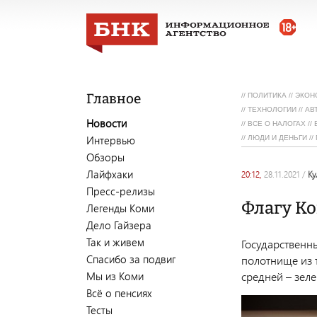
Главное
//
ПОЛИТИКА
//
ЭКОН
//
ТЕХНОЛОГИИ
//
АВ
Новости
//
ВСЕ О НАЛОГАХ
//
Интервью
//
ЛЮДИ И ДЕНЬГИ
//
Обзоры
Лайфхаки
20:12,
28.11.2021
/
к
Пресс-релизы
Флагу Ко
Легенды Коми
Дело Гайзера
Так и живем
Государственн
Спасибо за подвиг
полотнище из 
Мы из Коми
средней – зеле
Всё о пенсиях
Тесты