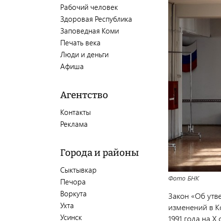
Рабочий человек
Здоровая Республика
Заповедная Коми
Печать века
Люди и деньги
Афиша
Агентство
Контакты
Реклама
Города и районы
Сыктывкар
Фото БНК
Печора
Воркута
Закон «Об утв
Ухта
изменений в К
Усинск
1991 года на X