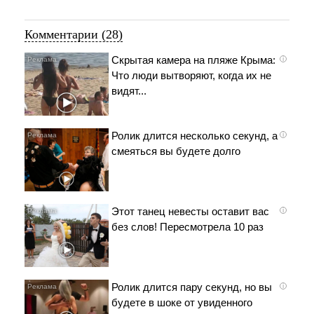
Комментарии (28)
Скрытая камера на пляже Крыма:
i
Что люди вытворяют, когда их не
видят...
Ролик длится несколько секунд, а
i
смеяться вы будете долго
Этот танец невесты оставит вас
i
без слов! Пересмотрела 10 раз
Ролик длится пару секунд, но вы
i
будете в шоке от увиденного