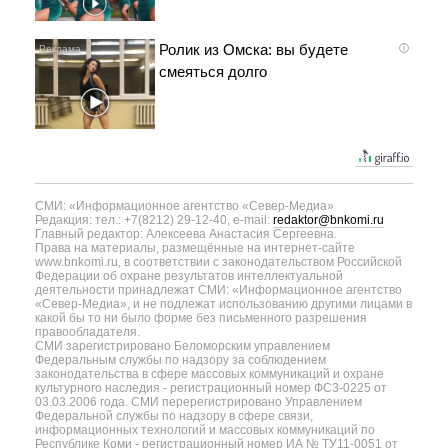
Ролик из Омска: вы будете
i
смеяться долго
СМИ: «Информационное агентство «Север-Медиа»
Редакция: тел.: +7(8212) 29-12-40, e-mail:
redaktor@bnkomi.ru
Главный редактор: Алексеева Анастасия Сергеевна.
Права на материалы, размещённые на интернет-сайте
www.bnkomi.ru, в соответствии с законодательством Российской
Федерации об охране результатов интеллектуальной
деятельности принадлежат СМИ: «Информационное агентство
«Север-Медиа», и не подлежат использованию другими лицами в
какой бы то ни было форме без письменного разрешения
правообладателя.
СМИ зарегистрировано Беломорским управлением
Федеральным службы по надзору за соблюдением
законодательства в сфере массовых коммуникаций и охране
культурного наследия - регистрационный номер ФС3-0225 от
03.03.2006 года. СМИ перерегистрировано Управлением
Федеральной службы по надзору в сфере связи,
информационных технологий и массовых коммуникаций по
Республике Коми - регистрационный номер ИА № ТУ11-0051 от