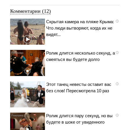
Комментарии (12)
Скрытая камера на пляже Крыма:
i
Что люди вытворяют, когда их не
видят...
Ролик длится несколько секунд, а
i
смеяться вы будете долго
Этот танец невесты оставит вас
i
без слов! Пересмотрела 10 раз
Ролик длится пару секунд, но вы
i
будете в шоке от увиденного