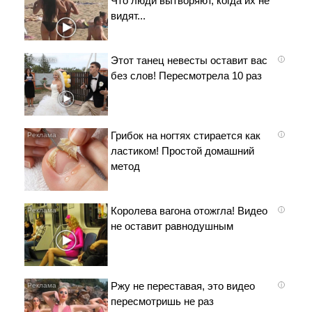
Что люди вытворяют, когда их не
видят...
Этот танец невесты оставит вас
i
без слов! Пересмотрела 10 раз
Грибок на ногтях стирается как
i
ластиком! Простой домашний
метод
Королева вагона отожгла! Видео
i
не оставит равнодушным
Ржу не переставая, это видео
i
пересмотришь не раз