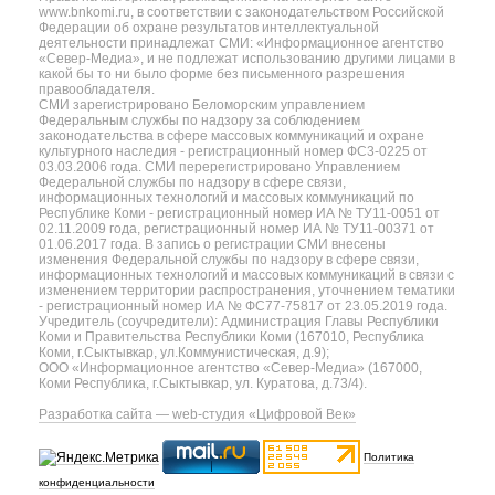
www.bnkomi.ru, в соответствии с законодательством Российской
Федерации об охране результатов интеллектуальной
деятельности принадлежат СМИ: «Информационное агентство
«Север-Медиа», и не подлежат использованию другими лицами в
какой бы то ни было форме без письменного разрешения
правообладателя.
СМИ зарегистрировано Беломорским управлением
Федеральным службы по надзору за соблюдением
законодательства в сфере массовых коммуникаций и охране
культурного наследия - регистрационный номер ФС3-0225 от
03.03.2006 года. СМИ перерегистрировано Управлением
Федеральной службы по надзору в сфере связи,
информационных технологий и массовых коммуникаций по
Республике Коми - регистрационный номер ИА № ТУ11-0051 от
02.11.2009 года, регистрационный номер ИА № ТУ11-00371 от
01.06.2017 года. В запись о регистрации СМИ внесены
изменения Федеральной службы по надзору в сфере связи,
информационных технологий и массовых коммуникаций в связи с
изменением территории распространения, уточнением тематики
- регистрационный номер ИА № ФС77-75817 от 23.05.2019 года.
Учредитель (соучредители): Администрация Главы Республики
Коми и Правительства Республики Коми (167010, Республика
Коми, г.Сыктывкар, ул.Коммунистическая, д.9);
ООО «Информационное агентство «Север-Медиа» (167000,
Коми Республика, г.Сыктывкар, ул. Куратова, д.73/4).
Разработка сайта — web-студия «Цифровой Век»
Политика
конфиденциальности