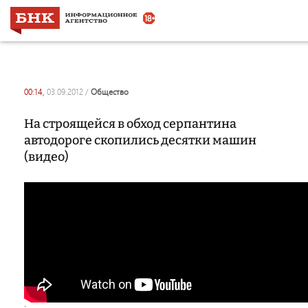
00:14,
03.09.2012
/
общество
На строящейся в обход серпантина
автодороге скопились десятки машин
(видео)