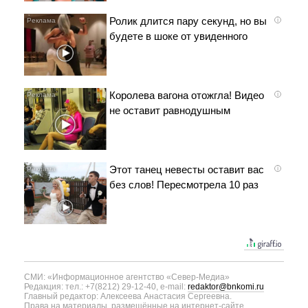
Ролик длится пару секунд, но вы
i
будете в шоке от увиденного
Королева вагона отожгла! Видео
i
не оставит равнодушным
Этот танец невесты оставит вас
i
без слов! Пересмотрела 10 раз
СМИ: «Информационное агентство «Север-Медиа»
Редакция: тел.: +7(8212) 29-12-40, e-mail:
redaktor@bnkomi.ru
Главный редактор: Алексеева Анастасия Сергеевна.
Права на материалы, размещённые на интернет-сайте