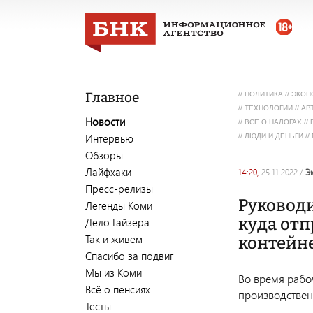
Главное
//
ПОЛИТИКА
//
ЭКОН
//
ТЕХНОЛОГИИ
//
АВ
Новости
//
ВСЕ О НАЛОГАХ
//
Интервью
//
ЛЮДИ И ДЕНЬГИ
//
Обзоры
Лайфхаки
14:20,
25.11.2022
/
Пресс-релизы
Руковод
Легенды Коми
куда отп
Дело Гайзера
Так и живем
контейне
Спасибо за подвиг
Мы из Коми
Во время рабоч
Всё о пенсиях
производствен
Тесты