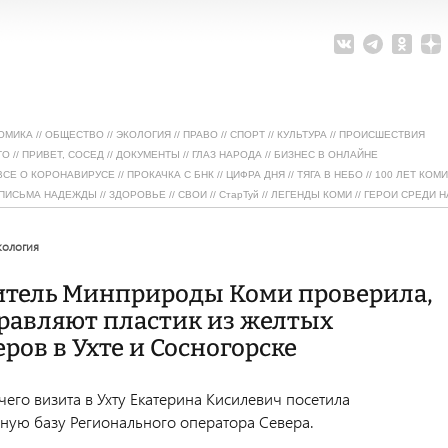
ОМИКА
//
ОБЩЕСТВО
//
ЭКОЛОГИЯ
//
ПРАВО
//
СПОРТ
//
КУЛЬТУРА
//
ПРОИСШЕСТВИЯ
ТО
//
ПРИВЕТ, СОСЕД
//
ДОКУМЕНТЫ
//
ГЛАЗ НАРОДА
//
БИЗНЕС В ОНЛАЙНЕ
ВСЕ О КОРОНАВИРУСЕ
//
ПРОКАЧКА С БНК
//
ЦИФРА ДНЯ
//
ТЯГА В НЕБО
//
100 ЛЕТ КОМИ
ПИСЬМА НАДЕЖДЫ
//
ЗДОРОВЬЕ
//
СВОИ
//
СтарТуй
//
ЛЕГЕНДЫ КОМИ
//
ГЕРОИ СРЕДИ Н
экология
итель Минприроды Коми проверила,
равляют пластик из желтых
ров в Ухте и Сосногорске
его визита в Ухту Екатерина Кисилевич посетила
ную базу Регионального оператора Севера.