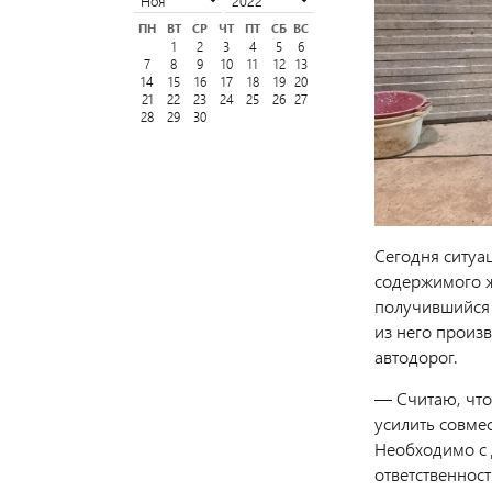
ПН
ВТ
СР
ЧТ
ПТ
СБ
ВС
1
2
3
4
5
6
7
8
9
10
11
12
13
14
15
16
17
18
19
20
21
22
23
24
25
26
27
28
29
30
Сегодня ситуа
содержимого ж
получившийся 
из него произв
автодорог.
— Считаю, чт
усилить совме
Необходимо с 
ответственност