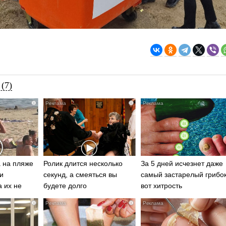
(7)
i
i
 на пляже
Ролик длится несколько
За 5 дней исчезнет даже
и
секунд, а смеяться вы
самый застарелый грибок
а их не
будете долго
вот хитрость
i
i