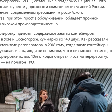
усоровозы IVECO, созданные в поддержку национального
огия» с учетом дорожных и климатических условий России.
ечает современным требованиям российского
тва, при этом прост в обслуживании, обладает прочной
и высокой производительностью.
ртировку привозят содержимое желтых контейнеров,
в Ухте и Сосногорске, суммарно их 140 штук. Как рассказали
тавители регоператора, в 2018 году, когда такие контейнеры
 устанавливать, люди не понимали, что в них можно размещат
ортировке только 10% отходов отправлялось на переработку,
 — на полигон ТКО.