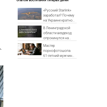
«Русский Starlink»
заработал? Почему
на Украине кратно
увеличилась
В Ленинградской
точность
области вездеход
попаданий по
опрокинулся на
объектам ВСУ
дороге, пассажир
Мастер
ь.
погиб
порнофотошопа.
61-летний мужчина
смастерил
порнооткрытку и в
итоге пойдёт под
суд