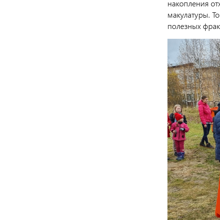
накопления отх
макулатуры. То
полезных фрак