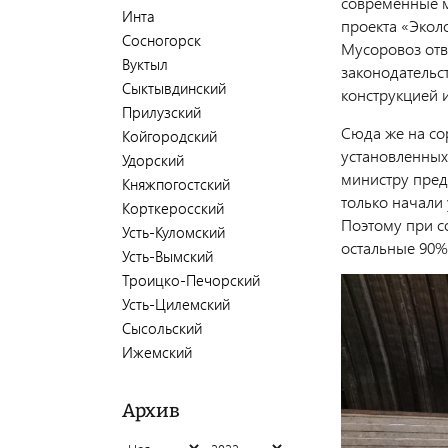
современные м
Инта
проекта «Экол
Сосногорск
Мусоровоз отв
Вуктыл
законодательс
Сыктывдинский
конструкцией 
Прилузский
Сюда же на со
Койгородский
установленных 
Удорский
министру предс
Княжпогостский
только начали
Корткеросский
Поэтому при с
Усть-Куломский
остальные 90%
Усть-Вымский
Троицко-Печорский
Усть-Цилемский
Сысольский
Ижемский
Архив