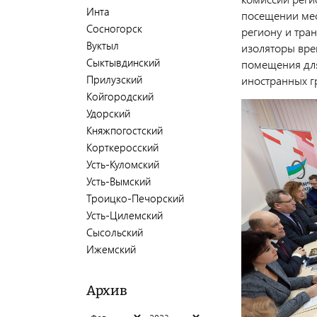
Инта
посещении мес
Сосногорск
региону и тран
Вуктыл
изоляторы вре
Сыктывдинский
помещения для
Прилузский
иностранных г
Койгородский
Удорский
Княжпогостский
Корткеросский
Усть-Куломский
Усть-Вымский
Троицко-Печорский
Усть-Цилемский
Сысольский
Ижемский
Архив