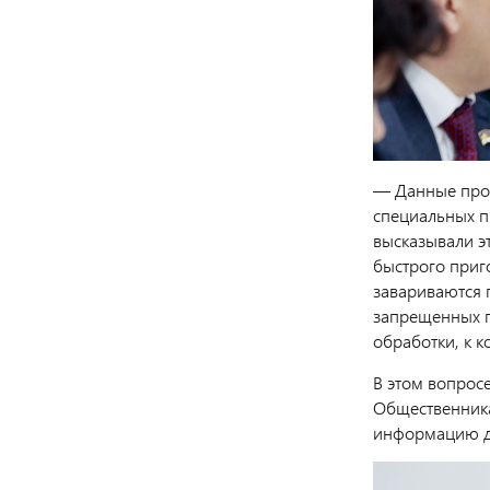
— Данные прод
специальных п
высказывали э
быстрого приг
завариваются 
запрещенных п
обработки, к к
В этом вопрос
Общественника
информацию до