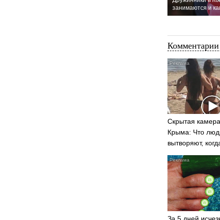
занимаются и ка
Комментарии 
Скрытая камера
Крыма: Что люд
вытворяют, когд
видят...
За 5 дней исчез