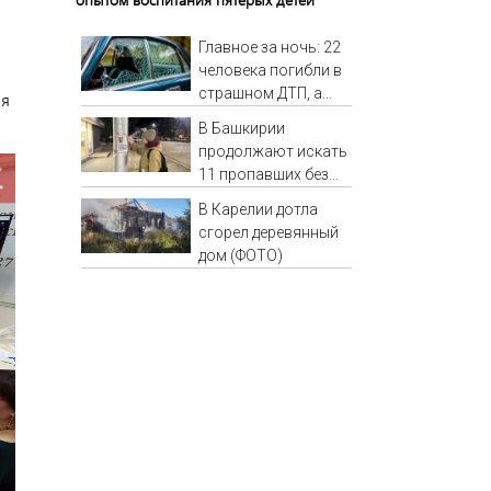
Главное за ночь: 22
человека погибли в
страшном ДТП, а
ия
россияне жалуются
В Башкирии
на отдых в Турции
продолжают искать
11 пропавших без
вести
В Карелии дотла
сгорел деревянный
дом (ФОТО)