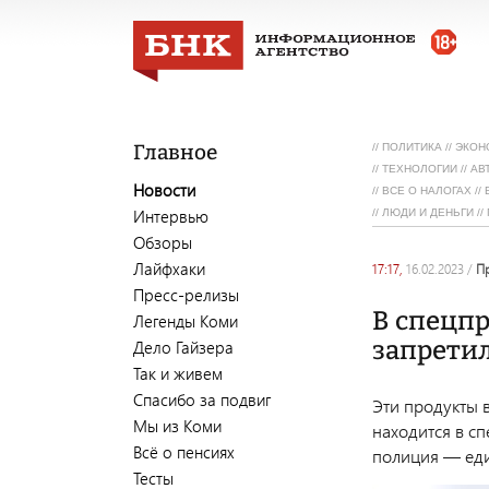
Главное
//
ПОЛИТИКА
//
ЭКОН
//
ТЕХНОЛОГИИ
//
АВ
Новости
//
ВСЕ О НАЛОГАХ
//
Интервью
//
ЛЮДИ И ДЕНЬГИ
//
Обзоры
Лайфхаки
17:17,
16.02.2023
/
Пресс-релизы
В спецп
Легенды Коми
запретил
Дело Гайзера
Так и живем
Спасибо за подвиг
Эти продукты 
Мы из Коми
находится в с
Всё о пенсиях
полиция — еди
Тесты