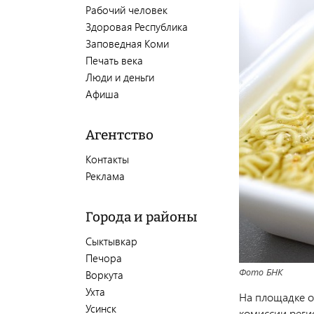
Рабочий человек
Здоровая Республика
Заповедная Коми
Печать века
Люди и деньги
Афиша
Агентство
Контакты
Реклама
Города и районы
Сыктывкар
Печора
Фото БНК
Воркута
Ухта
На площадке о
Усинск
комиссии реги