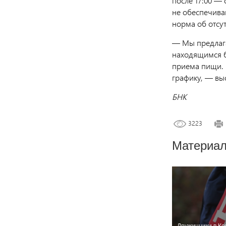
после 17:00 —
не обеспечива
норма об отсу
— Мы предлага
находящимся б
приема пищи. 
графику, — вы
БНК
3223
Материал
Дружинники в Ком