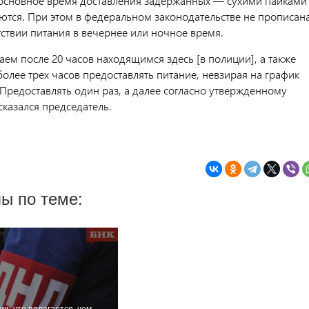
 основное время доставления задержанных — сухими пайками
ются. При этом в федеральном законодательстве не прописан
тствии питания в вечернее или ночное время.
ем после 20 часов находящимся здесь [в полиции], а также
олее трех часов предоставлять питание, невзирая на график
Предоставлять один раз, а далее согласно утвержденному
сказался председатель.
ы по теме:
и: что полагается, чем