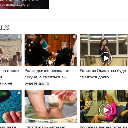
к вознаграждаются
(13)
i
i
 на пляже
Ролик длится несколько
Ролик из Омска: вы будет
и
секунд, а смеяться вы
смеяться долго
а их не
будете долго
i
i
нет даже
Этот трюк уничтожает
Королева вагона отожгла