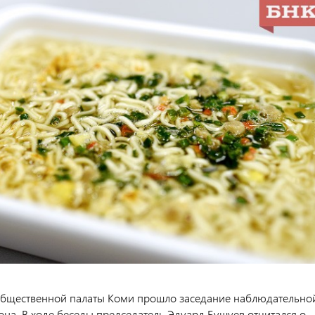
бщественной палаты Коми прошло заседание наблюдательно
она. В ходе беседы председатель Эдуард Бушуев отчитался о