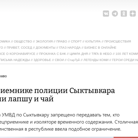
ОМИКА
//
ОБЩЕСТВО
//
ЭКОЛОГИЯ
//
ПРАВО
//
СПОРТ
//
КУЛЬТУРА
//
ПРОИСШЕСТВИЯ
ТО
//
ПРИВЕТ, СОСЕД
//
ДОКУМЕНТЫ
//
ГЛАЗ НАРОДА
//
БИЗНЕС В ОНЛАЙНЕ
ВСЕ О КОРОНАВИРУСЕ
//
ПРОКАЧКА С БНК
//
ЦИФРА ДНЯ
//
ТЯГА В НЕБО
//
100 ЛЕТ КОМИ
ПИСЬМА НАДЕЖДЫ
//
ЗДОРОВЬЕ
//
СВОИ
//
СтарТуй
//
ЛЕГЕНДЫ КОМИ
//
ГЕРОИ СРЕДИ Н
право
риемнике полиции Сыктывкара
и лапшу и чай
в УМВД по Сыктывкару запрещено передавать тем, кто
пецприемнике и изоляторе временного содержания. Столичная
нственная в республике ввела подобное ограничение.