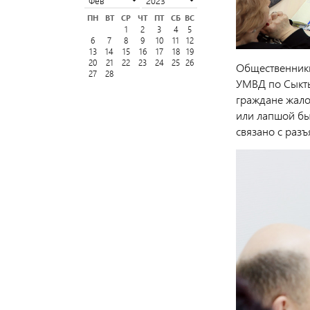
ПН
ВТ
СР
ЧТ
ПТ
СБ
ВС
1
2
3
4
5
6
7
8
9
10
11
12
13
14
15
16
17
18
19
20
21
22
23
24
25
26
Общественник
27
28
УМВД по Сыкты
граждане жалов
или лапшой бы
связано с раз