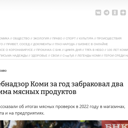
ОМИКА
//
ОБЩЕСТВО
//
ЭКОЛОГИЯ
//
ПРАВО
//
СПОРТ
//
КУЛЬТУРА
//
ПРОИСШЕСТВИЯ
ТО
//
ПРИВЕТ, СОСЕД
//
ДОКУМЕНТЫ
//
ГЛАЗ НАРОДА
//
БИЗНЕС В ОНЛАЙНЕ
ВСЕ О КОРОНАВИРУСЕ
//
ПРОКАЧКА С БНК
//
ЦИФРА ДНЯ
//
ТЯГА В НЕБО
//
100 ЛЕТ КОМИ
ПИСЬМА НАДЕЖДЫ
//
ЗДОРОВЬЕ
//
СВОИ
//
СтарТуй
//
ЛЕГЕНДЫ КОМИ
//
ГЕРОИ СРЕДИ Н
право
бнадзор Коми за год забраковал два
мма мясных продуктов
ссказали об итогах мясных проверок в 2022 году в магазинах,
та и на предприятиях.