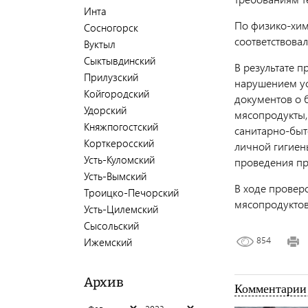
Инта
По физико-хим
Сосногорск
соответствова
Вуктыл
Сыктывдинский
В результате 
Прилузский
нарушением ус
Койгородский
документов о 
Удорский
мясопродукты,
Княжпогостский
санитарно-быт
Корткеросский
личной гигиен
Усть-Куломский
проведения пр
Усть-Вымский
В ходе провер
Троицко-Печорский
мясопродуктов
Усть-Цилемский
Сысольский
854
Ижемский
Архив
Комментарии 