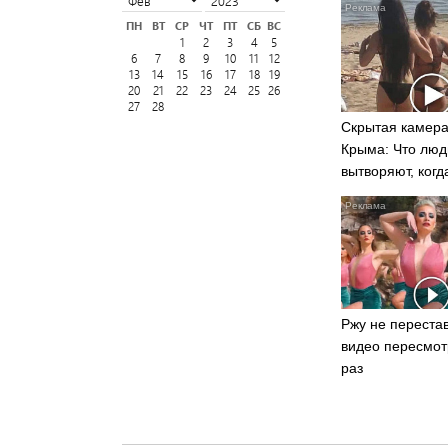
ПН
ВТ
СР
ЧТ
ПТ
СБ
ВС
1
2
3
4
5
6
7
8
9
10
11
12
13
14
15
16
17
18
19
20
21
22
23
24
25
26
27
28
Скрытая камера
Крыма: Что люд
вытворяют, когд
видят...
Ржу не перестав
видео пересмот
раз