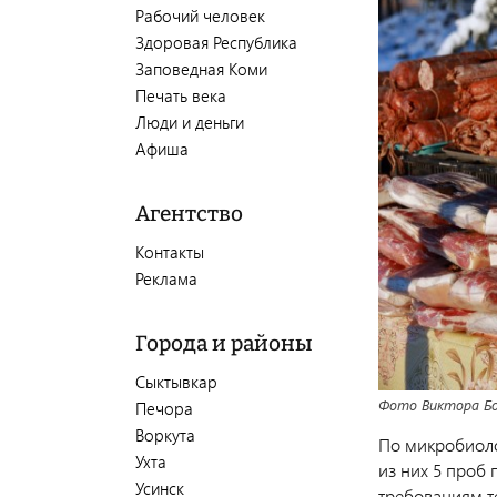
Рабочий человек
Здоровая Республика
Заповедная Коми
Печать века
Люди и деньги
Афиша
Агентство
Контакты
Реклама
Города и районы
Сыктывкар
Фото Виктора Б
Печора
Воркута
По микробиоло
Ухта
из них 5 проб
Усинск
требованиям т