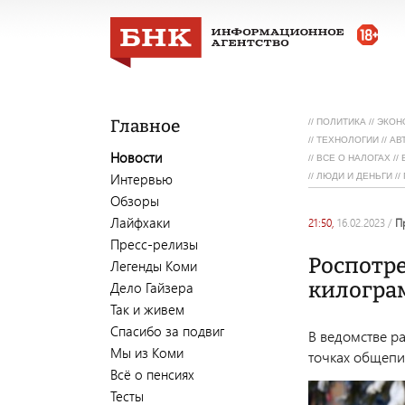
Главное
//
ПОЛИТИКА
//
ЭКОН
//
ТЕХНОЛОГИИ
//
АВ
Новости
//
ВСЕ О НАЛОГАХ
//
Интервью
//
ЛЮДИ И ДЕНЬГИ
//
Обзоры
Лайфхаки
21:50,
16.02.2023
/
Пресс-релизы
Роспотре
Легенды Коми
килогра
Дело Гайзера
Так и живем
Спасибо за подвиг
В ведомстве ра
Мы из Коми
точках общепи
Всё о пенсиях
Тесты