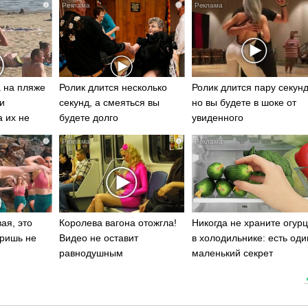
i
i
 на пляже
Ролик длится несколько
Ролик длится пару секунд
и
секунд, а смеяться вы
но вы будете в шоке от
а их не
будете долго
увиденного
i
i
ая, это
Королева вагона отожгла!
Никогда не храните огур
ришь не
Видео не оставит
в холодильнике: есть оди
равнодушным
маленький секрет