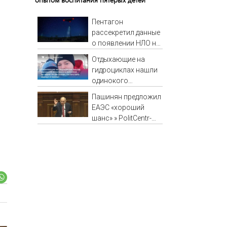
Пентагон
рассекретил данные
о появлении НЛО на
Ближнем Востоке
Отдыхающие на
гидроциклах нашли
одинокого
испуганного
Пашинян предложил
мальчика на лодке:
ЕАЭС «хороший
он рассказал, что
шанс» » PolitCentr-
его папа нырнул и
NEWS
пропал