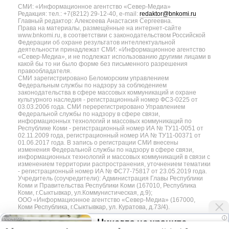
СМИ: «Информационное агентство «Север-Медиа»
Редакция: тел.: +7(8212) 29-12-40, e-mail:
redaktor@bnkomi.ru
Главный редактор: Алексеева Анастасия Сергеевна.
Права на материалы, размещённые на интернет-сайте
www.bnkomi.ru, в соответствии с законодательством Российской
Федерации об охране результатов интеллектуальной
деятельности принадлежат СМИ: «Информационное агентство
«Север-Медиа», и не подлежат использованию другими лицами в
какой бы то ни было форме без письменного разрешения
правообладателя.
СМИ зарегистрировано Беломорским управлением
Федеральным службы по надзору за соблюдением
законодательства в сфере массовых коммуникаций и охране
культурного наследия - регистрационный номер ФС3-0225 от
03.03.2006 года. СМИ перерегистрировано Управлением
Федеральной службы по надзору в сфере связи,
информационных технологий и массовых коммуникаций по
Республике Коми - регистрационный номер ИА № ТУ11-0051 от
02.11.2009 года, регистрационный номер ИА № ТУ11-00371 от
01.06.2017 года. В запись о регистрации СМИ внесены
изменения Федеральной службы по надзору в сфере связи,
информационных технологий и массовых коммуникаций в связи с
изменением территории распространения, уточнением тематики
- регистрационный номер ИА № ФС77-75817 от 23.05.2019 года.
Учредитель (соучредители): Администрация Главы Республики
Коми и Правительства Республики Коми (167010, Республика
Коми, г.Сыктывкар, ул.Коммунистическая, д.9);
ООО «Информационное агентство «Север-Медиа» (167000,
Коми Республика, г.Сыктывкар, ул. Куратова, д.73/4).
i
Никогда не храните
Разработка сайта — web-студия «Цифровой Век»