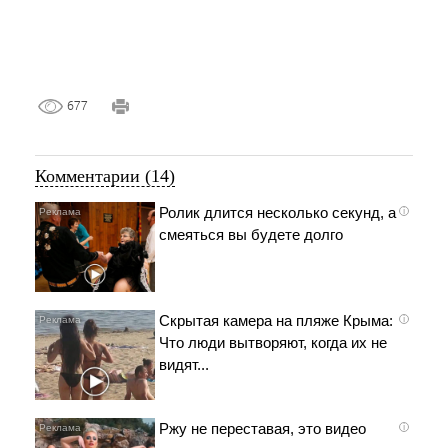
677
Комментарии (14)
Ролик длится несколько секунд, а
i
смеяться вы будете долго
Скрытая камера на пляже Крыма:
i
Что люди вытворяют, когда их не
видят...
Ржу не переставая, это видео
i