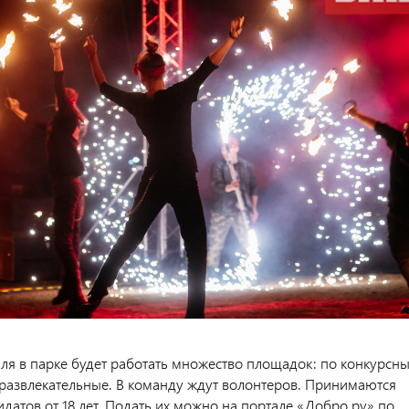
аля в парке будет работать множество площадок: по конкурсн
развлекательные. В команду ждут волонтеров. Принимаются
идатов от 18 лет. Подать их можно на портале «Добро.ру» по