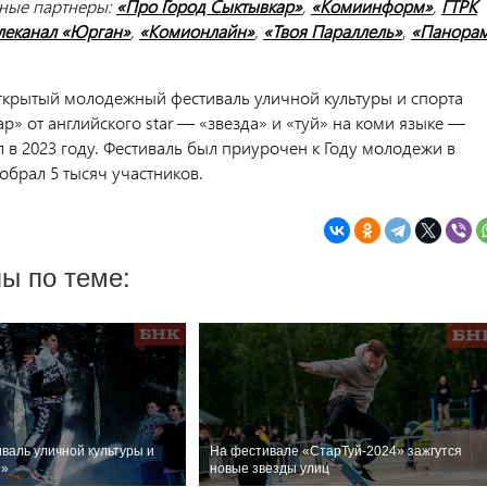
ые партнеры:
«Про Город Сыктывкар»
,
«Комиинформ»
,
ГТРК
леканал «Юрган»
,
«Комионлайн»
,
«Твоя Параллель»
,
«Панора
ткрытый молодежный фестиваль уличной культуры и спорта
ар» от английского star — «звезда» и «туй» на коми языке —
 в 2023 году. Фестиваль был приурочен к Году молодежи в
обрал 5 тысяч участников.
ы по теме:
валь уличной культуры и
На фестивале «СтарТуй-2024» зажгутся
й»
новые звезды улиц