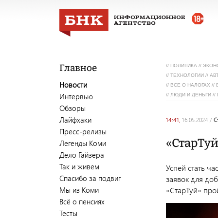
Главное
//
ПОЛИТИКА
//
ЭКОН
//
ТЕХНОЛОГИИ
//
АВ
Новости
//
ВСЕ О НАЛОГАХ
//
Интервью
//
ЛЮДИ И ДЕНЬГИ
//
Обзоры
Лайфхаки
14:41,
16.05.2024
/
Пресс-релизы
«СтарТу
Легенды Коми
Дело Гайзера
Так и живем
Успей стать ч
Спасибо за подвиг
заявок для доб
Мы из Коми
«СтарТуй» про
Всё о пенсиях
Тесты