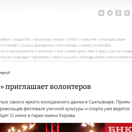
ОМИКА
//
ОБЩЕСТВО
//
ЭКОЛОГИЯ
//
ПРАВО
//
СПОРТ
//
КУЛЬТУРА
//
ПРОИСШЕСТВИЯ
ТО
//
ПРИВЕТ, СОСЕД
//
ДОКУМЕНТЫ
//
ГЛАЗ НАРОДА
//
БИЗНЕС В ОНЛАЙНЕ
ВСЕ О КОРОНАВИРУСЕ
//
ПРОКАЧКА С БНК
//
ЦИФРА ДНЯ
//
ТЯГА В НЕБО
//
100 ЛЕТ КОМИ
ПИСЬМА НАДЕЖДЫ
//
ЗДОРОВЬЕ
//
СВОИ
//
СтарТуй
//
ЛЕГЕНДЫ КОМИ
//
ГЕРОИ СРЕДИ Н
стартуй
й» приглашает волонтеров
астью самого яркого молодежного движа в Сыктывкаре. Прием
ровольцев фестиваля уличной культуры и спорта уже ведется:
йдет 12 июня в парке имени Кирова.