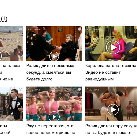
(1)
i
i
 на пляже
Ролик длится несколько
Королева вагона отожгла
и
секунд, а смеяться вы
Видео не оставит
а их не
будете долго
равнодушным
i
i
есты
Ржу не переставая, это
Ролик длится пару секунд
слов!
видео пересмотришь не
но вы будете в шоке от