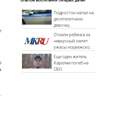
Подросток напал на
десятилетнюю
девочку,
г
ворвавшись в
Отняли ребенка за
квартиру
невкусный омлет:
ужасы норвежской
опеки
Еще один житель
о
Карелии погиб на
а
СВО
,