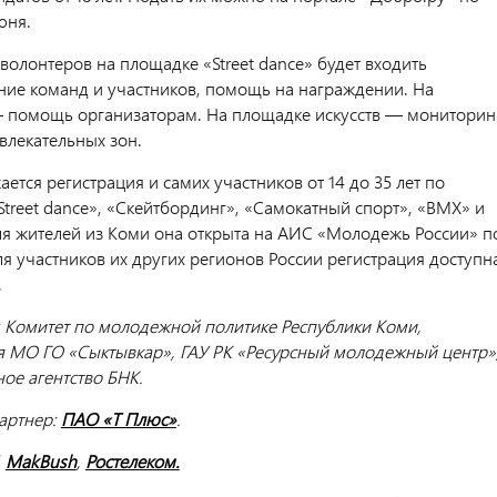
юня.
волонтеров на площадке «Street dance» будет входить
ие команд и участников, помощь на награждении. На
 помощь организаторам. На площадке искусств — мониторин
влекательных зон.
ется регистрация и самих участников от 14 до 35 лет по
treet dance», «Скейтбординг», «Самокатный спорт», «BMX» и
ля жителей из Коми она открыта на АИС «Молодежь России» п
ля участников их других регионов России регистрация доступн
.
 Комитет по молодежной политике Республики Коми,
 МО ГО «Сыктывкар», ГАУ РК «Ресурсный молодежный центр»
е агентство БНК.
артнер:
ПАО «Т Плюс»
.
,
MakBush
,
Ростелеком.