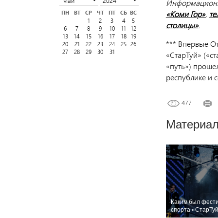
Информационн
«Коми Гор»
,
те
ПН
ВТ
СР
ЧТ
ПТ
СБ
ВС
1
2
3
4
5
столицы»
.
6
7
8
9
10
11
12
13
14
15
16
17
18
19
*** Впервые О
20
21
22
23
24
25
26
27
28
29
30
31
«СтарТуй» («ст
«путь») прошел
республике и с
477
Материал
Каким был фести
спорта «СтарТу