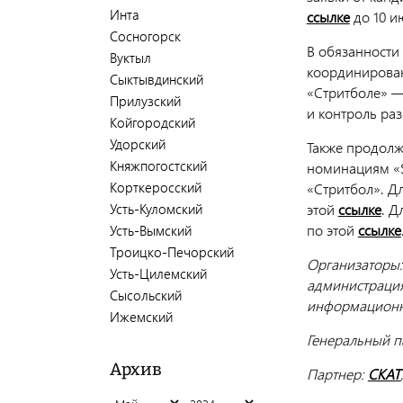
Инта
ссылке
до 10 и
Сосногорск
В обязанности 
Вуктыл
координирован
Сыктывдинский
«Стритболе» —
Прилузский
и контроль раз
Койгородский
Удорский
Также продолжа
Княжпогостский
номинациям «S
Корткеросский
«Стритбол». Д
этой
ссылке
. Д
Усть-Куломский
по этой
ссылке
Усть-Вымский
Троицко-Печорский
Организаторы:
Усть-Цилемский
администрация
Сысольский
информационно
Ижемский
Генеральный п
Архив
Партнер:
СКАТ