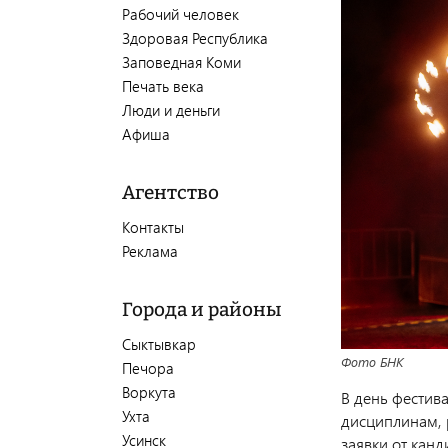
Рабочий человек
Здоровая Республика
Заповедная Коми
Печать века
Люди и деньги
Афиша
Агентство
Контакты
Реклама
Города и районы
Сыктывкар
Фото БНК
Печора
Воркута
В день фестив
Ухта
дисциплинам, 
Усинск
заявки от канд