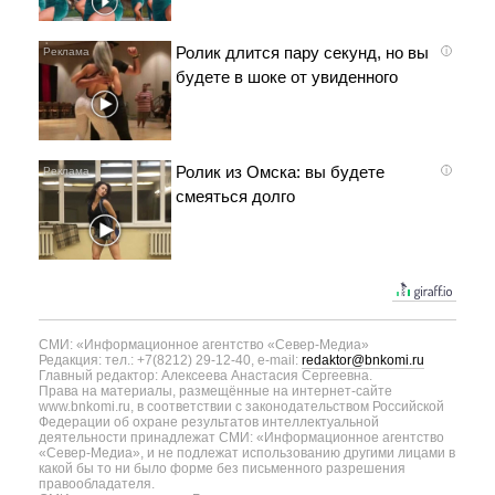
Ролик длится пару секунд, но вы
i
будете в шоке от увиденного
Ролик из Омска: вы будете
i
смеяться долго
СМИ: «Информационное агентство «Север-Медиа»
Редакция: тел.: +7(8212) 29-12-40, e-mail:
redaktor@bnkomi.ru
Главный редактор: Алексеева Анастасия Сергеевна.
Права на материалы, размещённые на интернет-сайте
www.bnkomi.ru, в соответствии с законодательством Российской
Федерации об охране результатов интеллектуальной
деятельности принадлежат СМИ: «Информационное агентство
«Север-Медиа», и не подлежат использованию другими лицами в
какой бы то ни было форме без письменного разрешения
правообладателя.