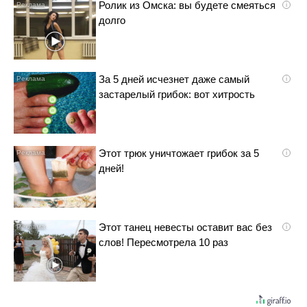
Ролик из Омска: вы будете смеяться
i
долго
За 5 дней исчезнет даже самый
i
застарелый грибок: вот хитрость
Этот трюк уничтожает грибок за 5
i
дней!
Этот танец невесты оставит вас без
i
слов! Пересмотрела 10 раз