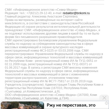
СМИ: «Информационное агентство «Север-Медиа»
Редакция: тел.: +7(8212) 29-12-40, e-mail:
redaktor@bnkomi.ru
Главный редактор: Алексеева Анастасия Сергеевна.
Права на материалы, размещённые на интернет-сайте
www.bnkomi.ru, в соответствии с законодательством Российской
Федерации об охране результатов интеллектуальной деятельности
принадлежат СМИ: «Информационное агентство «Север-Медиа», и
не подлежат использованию другими лицами в какой бы то ни было
форме без письменного разрешения правообладателя.
СМИ зарегистрировано Беломорским управлением Федеральным
службы по надзору за соблюдением законодательства в сфере
массовых коммуникаций и охране культурного наследия -
регистрационный номер ФС3-0225 от 03.03.2006 года. СМИ
перерегистрировано Управлением Федеральной службы по надзору в
сфере связи, информационных технологий и массовых коммуникаций
по Республике Коми - регистрационный номер ИА № ТУ11-0051 от
02.11.2009 года, регистрационный номер ИА № ТУ11-00371 от
01.06.2017 года. В запись о регистрации СМИ внесены изменения
Федеральной службы по надзору в сфере связи, информационных
технологий и массовых коммуникаций в связи с изменением
территории распространения, уточнением тематики -
регистрационный номер ИА № ФС77-75817 от 23.05.2019 года.
Учредитель (соучредители): Администрация Главы Республики Коми и
Правительства Республики Коми (167010, Республика Коми,
г.Сыктывкар, ул.Коммунистическая, д.9);
ООО «Информационное агентство «Север-Медиа» (167000, Коми
Республика, г.Сыктывкар, ул. Куратова, д.73/4).
i
Ржу не переставая, это
Разработка сайта — web-студия «Цифровой Век»