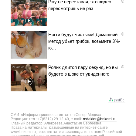
Ржу не переставая, это видео
i
пересмотришь не раз
Ногти будут чистыми! Домашний
i
метод убьет грибок, возьмите 3%-
ю…
Ролик длится пару секунд, но вы
i
будете в шоке от увиденного
СМИ: «Информационное агентство «Север-Медиа»
Редакция: тел.: +7(8212) 29-12-40, e-mail:
redaktor@bnkomi.ru
Главный редактор: Алексеева Анастасия Сергеевна.
Права на материалы, размещённые на интернет-сайте
www.bnkomi.ru, в соответствии с законодательством Российской