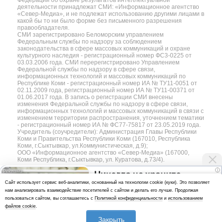
Федерации об охране результатов интеллектуальной
деятельности принадлежат СМИ: «Информационное агентство
«Север-Медиа», и не подлежат использованию другими лицами в
какой бы то ни было форме без письменного разрешения
правообладателя.
СМИ зарегистрировано Беломорским управлением
Федеральным службы по надзору за соблюдением
законодательства в сфере массовых коммуникаций и охране
культурного наследия - регистрационный номер ФС3-0225 от
03.03.2006 года. СМИ перерегистрировано Управлением
Федеральной службы по надзору в сфере связи,
информационных технологий и массовых коммуникаций по
Республике Коми - регистрационный номер ИА № ТУ11-0051 от
02.11.2009 года, регистрационный номер ИА № ТУ11-00371 от
01.06.2017 года. В запись о регистрации СМИ внесены
изменения Федеральной службы по надзору в сфере связи,
информационных технологий и массовых коммуникаций в связи с
изменением территории распространения, уточнением тематики
- регистрационный номер ИА № ФС77-75817 от 23.05.2019 года.
Учредитель (соучредители): Администрация Главы Республики
Коми и Правительства Республики Коми (167010, Республика
Коми, г.Сыктывкар, ул.Коммунистическая, д.9);
ООО «Информационное агентство «Север-Медиа» (167000,
Коми Республика, г.Сыктывкар, ул. Куратова, д.73/4).
i
Никогда не храните
Разработка сайта — web-студия «Цифровой Век»
Cайт использует сервис веб-аналитики, основанный на технологии cookie (куки). Это позволяет
огурцы в холодильнике:
нам анализировать взаимодействие посетителей с сайтом и делать его лучше. Продолжая
Политика
есть один маленький
пользоваться сайтом, вы соглашаетесь с
Политикой конфиденциальности
и
использованием
конфиденциальности
секрет
файлов cookie
.
Использование аналитики и файлов куки
Закрыть
*