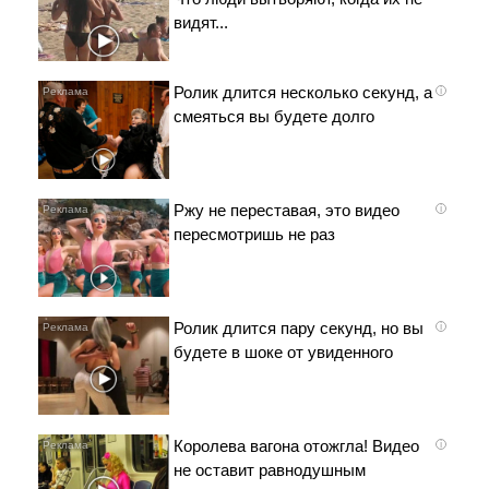
видят...
Ролик длится несколько секунд, а
i
смеяться вы будете долго
Ржу не переставая, это видео
i
пересмотришь не раз
Ролик длится пару секунд, но вы
i
будете в шоке от увиденного
Королева вагона отожгла! Видео
i
не оставит равнодушным