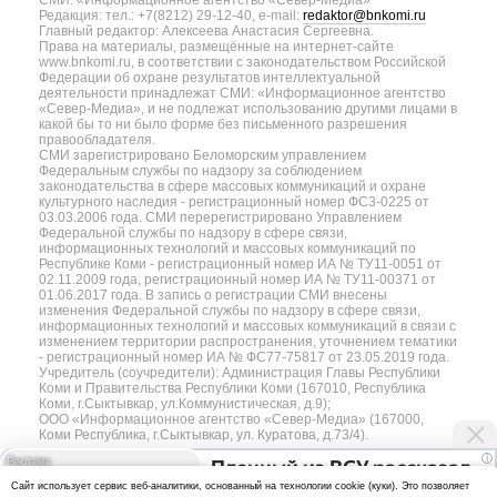
Редакция: тел.: +7(8212) 29-12-40, e-mail:
redaktor@bnkomi.ru
Главный редактор: Алексеева Анастасия Сергеевна.
Права на материалы, размещённые на интернет-сайте
www.bnkomi.ru, в соответствии с законодательством Российской
Федерации об охране результатов интеллектуальной
деятельности принадлежат СМИ: «Информационное агентство
«Север-Медиа», и не подлежат использованию другими лицами в
какой бы то ни было форме без письменного разрешения
правообладателя.
СМИ зарегистрировано Беломорским управлением
Федеральным службы по надзору за соблюдением
законодательства в сфере массовых коммуникаций и охране
культурного наследия - регистрационный номер ФС3-0225 от
03.03.2006 года. СМИ перерегистрировано Управлением
Федеральной службы по надзору в сфере связи,
информационных технологий и массовых коммуникаций по
Республике Коми - регистрационный номер ИА № ТУ11-0051 от
02.11.2009 года, регистрационный номер ИА № ТУ11-00371 от
01.06.2017 года. В запись о регистрации СМИ внесены
изменения Федеральной службы по надзору в сфере связи,
информационных технологий и массовых коммуникаций в связи с
изменением территории распространения, уточнением тематики
- регистрационный номер ИА № ФС77-75817 от 23.05.2019 года.
Учредитель (соучредители): Администрация Главы Республики
Коми и Правительства Республики Коми (167010, Республика
Коми, г.Сыктывкар, ул.Коммунистическая, д.9);
ООО «Информационное агентство «Север-Медиа» (167000,
Коми Республика, г.Сыктывкар, ул. Куратова, д.73/4).
i
Пленный из ВСУ рассказал
Разработка сайта — web-студия «Цифровой Век»
Cайт использует сервис веб-аналитики, основанный на технологии cookie (куки). Это позволяет
об отношении украинцев