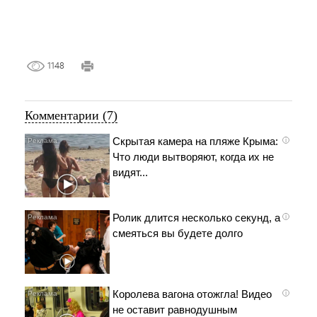
1148
Комментарии (7)
Скрытая камера на пляже Крыма:
i
Что люди вытворяют, когда их не
видят...
Ролик длится несколько секунд, а
i
смеяться вы будете долго
Королева вагона отожгла! Видео
i
не оставит равнодушным