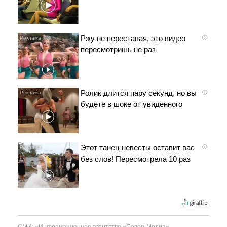
Ржу не переставая, это видео
i
пересмотришь не раз
Ролик длится пару секунд, но вы
i
будете в шоке от увиденного
Этот танец невесты оставит вас
i
без слов! Пересмотрела 10 раз
СМИ: «Информационное агентство «Север-Медиа»