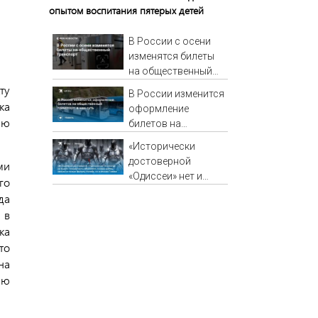
опытом воспитания пятерых детей
В России с осени
изменятся билеты
на общественный
транспорт
ту
В России изменится
ка
оформление
ью
билетов на
общественный
«Исторически
транспорт: в чем
достоверной
ми
суть
«Одиссеи» нет и
го
никогда не будет»:
да
специалисты
 в
объясняют, почему
ка
верить нельзя не
то
только фильму
на
Нолана, но и
ью
эпосам Гомера