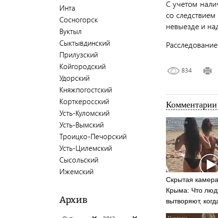
С учетом нали
Инта
со следствием
Сосногорск
невыезде и н
Вуктыл
Сыктывдинский
Расследование
Прилузский
Койгородский
834
Удорский
Княжпогостский
Корткеросский
Комментарии 
Усть-Куломский
Усть-Вымский
Троицко-Печорский
Усть-Цилемский
Сысольский
Ижемский
Скрытая камера
Крыма: Что люд
Архив
вытворяют, когд
видят...