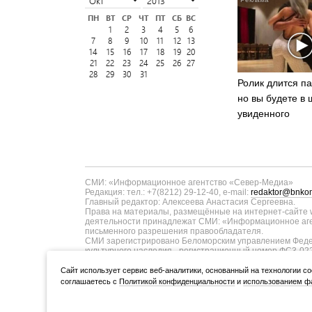
ПН
ВТ
СР
ЧТ
ПТ
СБ
ВС
1
2
3
4
5
6
7
8
9
10
11
12
13
14
15
16
17
18
19
20
21
22
23
24
25
26
27
28
29
30
31
Ролик длится па
но вы будете в 
увиденного
СМИ: «Информационное агентство «Север-Медиа»
Редакция: тел.: +7(8212) 29-12-40, e-mail:
redaktor@bnkom
Главный редактор: Алексеева Анастасия Сергеевна.
Права на материалы, размещённые на интернет-сайте w
деятельности принадлежат СМИ: «Информационное аген
письменного разрешения правообладателя.
СМИ зарегистрировано Беломорским управлением Федер
культурного наследия - регистрационный номер ФС3-02
информационных технологий и массовых коммуникаций п
ТУ11-00371 от 01.06.2017 года. В запись о регистрац
Cайт использует сервис веб-аналитики, основанный на технологии co
коммуникаций в связи с изменением территории распро
соглашаетесь с
Политикой конфиденциальности
и
использованием фа
Учредитель (соучредители): Администрация Главы Респуб
ООО «Информационное агентство «Север-Медиа» (167000,