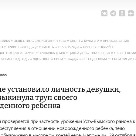
ОМИКА
//
ОБЩЕСТВО
//
ЭКОЛОГИЯ
//
ПРАВО
//
СПОРТ
//
КУЛЬТУРА
//
ПРОИСШЕСТВИЯ
ТО
//
ПРИВЕТ, СОСЕД
//
ДОКУМЕНТЫ
//
ГЛАЗ НАРОДА
//
БИЗНЕС В ОНЛАЙНЕ
ВСЕ О КОРОНАВИРУСЕ
//
ПРОКАЧКА С БНК
//
ЦИФРА ДНЯ
//
ТЯГА В НЕБО
//
100 ЛЕТ КОМИ
ПИСЬМА НАДЕЖДЫ
//
ЗДОРОВЬЕ
//
СВОИ
//
СтарТуй
//
ЛЕГЕНДЫ КОМИ
//
ГЕРОИ СРЕДИ Н
право
е установило личность девушки,
выкинула труп своего
денного ребенка
 проверяется причастность уроженки Усть-Вымского района к
еступления в отношении новорожденного ребенка, тело
 обнаружено в мусорном контейнере. Напомним, 29 октября в