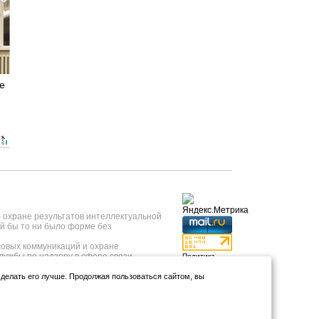
е
б охране результатов интеллектуальной
й бы то ни было форме без
овых коммуникаций и охране
лужбы по надзору в сфере связи,
Политика
 года, регистрационный номер ИА №
конфиденциальности
нформационных технологий и массовых
и делать его лучше. Продолжая пользоваться сайтом, вы
Использование
т 23.05.2019 года.
аналитики и
тывкар, ул.Коммунистическая, д.9);
файлов куки
*