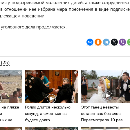
чия у подозреваемой малолетних детей, а также сотрудничест
 в отношении нее избрана мера пресечения в виде подписке
адлежащем поведении.
 уголовного дела продолжается.
(25)
i
i
 на пляже
Ролик длится несколько
Этот танец невесты
и
секунд, а смеяться вы
оставит вас без слов!
а их не
будете долго
Пересмотрела 10 раз
i
i