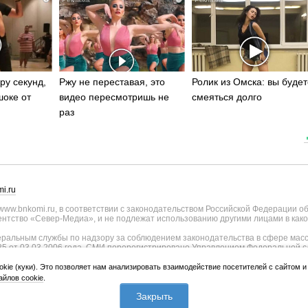
ру секунд,
Ржу не переставая, это
Ролик из Омска: вы будет
шоке от
видео пересмотришь не
смеяться долго
раз
i.ru
ww.bnkomi.ru, в соответствии с законодательством Российской Федерации о
тство «Север-Медиа», и не подлежат использованию другими лицами в како
альным службы по надзору за соблюдением законодательства в сфере масс
25 от 03.03.2006 года. СМИ перерегистрировано Управлением Федеральной с
о Республике Коми - регистрационный номер ИА № ТУ11-0051 от 02.11.2009
ии СМИ внесены изменения Федеральной службы по надзору в сфере связи, и
okie (куки). Это позволяет нам анализировать взаимодействие посетителей с сайтом 
странения, уточнением тематики - регистрационный номер ИА № ФС77-75817 о
йлов cookie
.
лики Коми и Правительства Республики Коми (167010, Республика Коми, г.Сык
 Коми Республика, г.Сыктывкар, ул. Куратова, д.73/4).
Закрыть