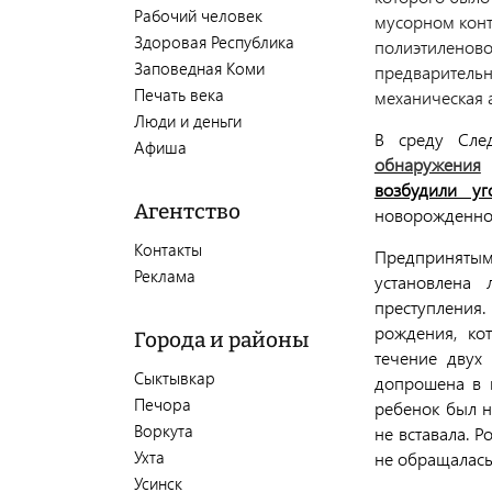
Рабочий человек
мусорном конт
Здоровая Республика
полиэтиленово
Заповедная Коми
предваритель
Печать века
механическая 
Люди и деньги
В среду Сле
Афиша
обнаружения
возбудили уг
Агентство
новорожденног
Контакты
Предприняты
Реклама
установлена 
преступления
рождения, ко
Города и районы
течение двух
Сыктывкар
допрошена в к
Печора
ребенок был н
Воркута
не вставала. 
Ухта
не обращалась
Усинск