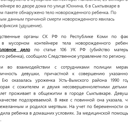
ейнере во дворе дома по улице Юхнина, 6 в Сыктывкаре в
м пакете обнаружено тело новорожденного ребенка. По
ным данным причиной смерти новорожденного явилась
асфиксия (удушение).
дственные органы СК РФ по Республике Коми по фак
в мусорном контейнере тела новорожденного ребен
оловное дело
по статье 106 УК РФ (убийство матер
о ребенка), сообщило Следственное управление по региону.
ми во взаимодействии с сотрудниками полиции мера
личность девушки, причастной к совершению указанно
. Ею оказалась уроженка Усть-Вымского района 1990 го
торая с сожителем и двумя несовершеннолетними детьми
 лет проживает в общежитии в городе Сыктывкаре. Девуш
ачестве подозреваемой. В явке с повинной она указала, ч
ежеланным и родился мертвым. На учет по беременности о
Родила ребенка в домашних условиях. За медицинской помощ
.