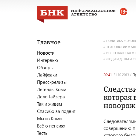
Главное
//
ПОЛИТИКА
//
ЭКОН
//
ТЕХНОЛОГИИ
//
АВ
Новости
//
ВСЕ О НАЛОГАХ
//
Интервью
//
ЛЮДИ И ДЕНЬГИ
//
Обзоры
Лайфхаки
20:41,
31.10.2013
/
Пресс-релизы
Следстви
Легенды Коми
которая 
Дело Гайзера
Так и живем
новорож
Спасибо за подвиг
Мы из Коми
Следователями
Всё о пенсиях
совершению пр
Тесты
которого было