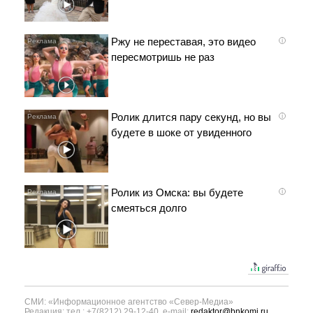
Ржу не переставая, это видео
i
пересмотришь не раз
Ролик длится пару секунд, но вы
i
будете в шоке от увиденного
Ролик из Омска: вы будете
i
смеяться долго
СМИ: «Информационное агентство «Север-Медиа»
Редакция: тел.: +7(8212) 29-12-40, e-mail:
redaktor@bnkomi.ru