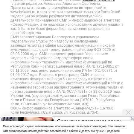
Главный редактор: Алексеева Анастасия Сергеевна.
Права на материалы, размещённые на интернет-сайте
www.bnkomi.ru, в соответствии с законодательством Российской
Федерации об охране результатов интеллектуальной
деятельности принадлежат СМИ: «Информационное агентство
«Север-Медиа», и не подлежат использованию другими лицами в
какой бы то ни было форме без письменного разрешения
правообладателя.
СМИ зарегистрировано Беломорским управлением
Федеральным службы по надзору за соблюдением
законодательства в сфере массовых коммуникаций и охране
культурного наследия - регистрационный номер ФС3-0225 от
03.03.2006 года. СМИ перерегистрировано Управлением
Федеральной службы по надзору в сфере связи,
информационных технологий и массовых коммуникаций по
Республике Коми - регистрационный номер ИА № ТУ11-0051 от
02.11.2009 года, регистрационный номер ИА № ТУ11-00371 от
01.06.2017 года. В запись о регистрации СМИ внесены
изменения Федеральной службы по надзору в сфере связи,
информационных технологий и массовых коммуникаций в связи с
изменением территории распространения, уточнением тематики
- регистрационный номер ИА № ФС77-75817 от 23.05.2019 года.
Учредитель (соучредители): Администрация Главы Республики
Коми и Правительства Республики Коми (167010, Республика
Коми, г.Сыктывкар, ул.Коммунистическая, д.9);
ООО «Информационное агентство «Север-Медиа» (167000,
Коми Республика, г.Сыктывкар, ул. Куратова, д.73/4).
i
Скрытые признаки рака:
Разработка сайта — web-студия «Цифровой Век»
Cайт использует сервис веб-аналитики, основанный на технологии cookie (куки). Это позволяет
на такое никто не
нам анализировать взаимодействие посетителей с сайтом и делать его лучше. Продолжая
Политика