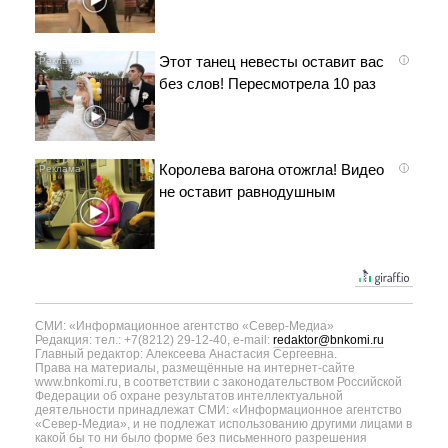
Этот танец невесты оставит вас
i
без слов! Пересмотрела 10 раз
Королева вагона отожгла! Видео
i
не оставит равнодушным
СМИ: «Информационное агентство «Север-Медиа»
Редакция: тел.: +7(8212) 29-12-40, e-mail:
redaktor@bnkomi.ru
Главный редактор: Алексеева Анастасия Сергеевна.
Права на материалы, размещённые на интернет-сайте
www.bnkomi.ru, в соответствии с законодательством Российской
Федерации об охране результатов интеллектуальной
деятельности принадлежат СМИ: «Информационное агентство
«Север-Медиа», и не подлежат использованию другими лицами в
какой бы то ни было форме без письменного разрешения