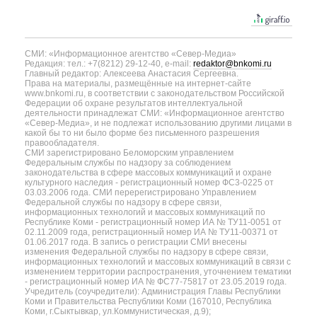
СМИ: «Информационное агентство «Север-Медиа»
Редакция: тел.: +7(8212) 29-12-40, e-mail:
redaktor@bnkomi.ru
Главный редактор: Алексеева Анастасия Сергеевна.
Права на материалы, размещённые на интернет-сайте
www.bnkomi.ru, в соответствии с законодательством Российской
Федерации об охране результатов интеллектуальной
деятельности принадлежат СМИ: «Информационное агентство
«Север-Медиа», и не подлежат использованию другими лицами в
какой бы то ни было форме без письменного разрешения
правообладателя.
СМИ зарегистрировано Беломорским управлением
Федеральным службы по надзору за соблюдением
законодательства в сфере массовых коммуникаций и охране
культурного наследия - регистрационный номер ФС3-0225 от
03.03.2006 года. СМИ перерегистрировано Управлением
Федеральной службы по надзору в сфере связи,
информационных технологий и массовых коммуникаций по
Республике Коми - регистрационный номер ИА № ТУ11-0051 от
02.11.2009 года, регистрационный номер ИА № ТУ11-00371 от
01.06.2017 года. В запись о регистрации СМИ внесены
изменения Федеральной службы по надзору в сфере связи,
информационных технологий и массовых коммуникаций в связи с
изменением территории распространения, уточнением тематики
- регистрационный номер ИА № ФС77-75817 от 23.05.2019 года.
Учредитель (соучредители): Администрация Главы Республики
Коми и Правительства Республики Коми (167010, Республика
Коми, г.Сыктывкар, ул.Коммунистическая, д.9);