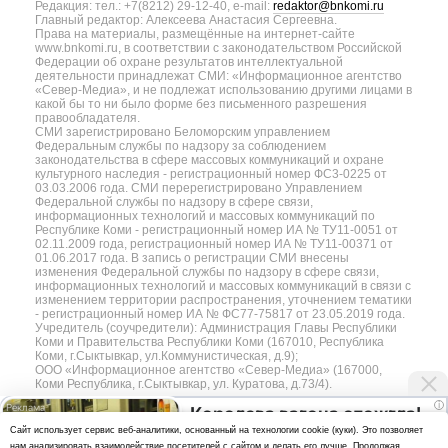
Редакция: тел.: +7(8212) 29-12-40, e-mail:
redaktor@bnkomi.ru
Главный редактор: Алексеева Анастасия Сергеевна.
Права на материалы, размещённые на интернет-сайте
www.bnkomi.ru, в соответствии с законодательством Российской
Федерации об охране результатов интеллектуальной
деятельности принадлежат СМИ: «Информационное агентство
«Север-Медиа», и не подлежат использованию другими лицами в
какой бы то ни было форме без письменного разрешения
правообладателя.
СМИ зарегистрировано Беломорским управлением
Федеральным службы по надзору за соблюдением
законодательства в сфере массовых коммуникаций и охране
культурного наследия - регистрационный номер ФС3-0225 от
03.03.2006 года. СМИ перерегистрировано Управлением
Федеральной службы по надзору в сфере связи,
информационных технологий и массовых коммуникаций по
Республике Коми - регистрационный номер ИА № ТУ11-0051 от
02.11.2009 года, регистрационный номер ИА № ТУ11-00371 от
01.06.2017 года. В запись о регистрации СМИ внесены
изменения Федеральной службы по надзору в сфере связи,
информационных технологий и массовых коммуникаций в связи с
изменением территории распространения, уточнением тематики
- регистрационный номер ИА № ФС77-75817 от 23.05.2019 года.
Учредитель (соучредители): Администрация Главы Республики
Коми и Правительства Республики Коми (167010, Республика
Коми, г.Сыктывкар, ул.Коммунистическая, д.9);
ООО «Информационное агентство «Север-Медиа» (167000,
Коми Республика, г.Сыктывкар, ул. Куратова, д.73/4).
i
Королева вагона отожгла!
Разработка сайта — web-студия «Цифровой Век»
Cайт использует сервис веб-аналитики, основанный на технологии cookie (куки). Это позволяет
Видео не оставит
нам анализировать взаимодействие посетителей с сайтом и делать его лучше. Продолжая