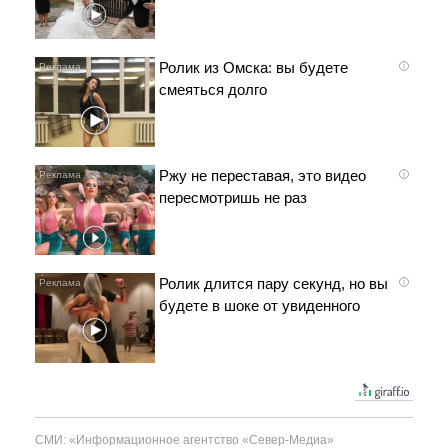
Ролик из Омска: вы будете
i
смеяться долго
Ржу не переставая, это видео
i
пересмотришь не раз
Ролик длится пару секунд, но вы
i
будете в шоке от увиденного
СМИ: «Информационное агентство «Север-Медиа»