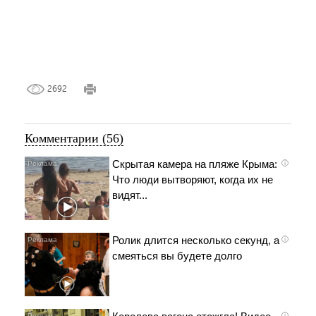
2692
Комментарии (56)
Скрытая камера на пляже Крыма:
i
Что люди вытворяют, когда их не
видят...
Ролик длится несколько секунд, а
i
смеяться вы будете долго
i