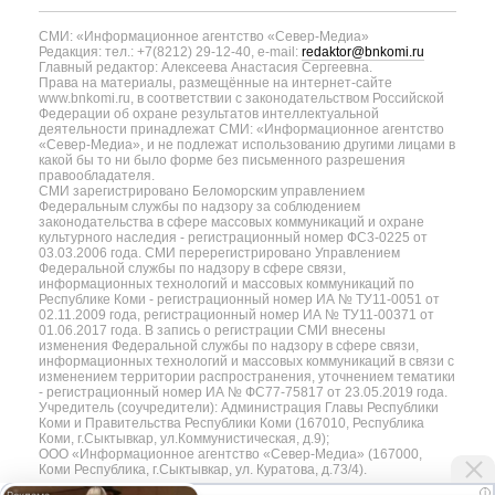
СМИ: «Информационное агентство «Север-Медиа»
Редакция: тел.: +7(8212) 29-12-40, e-mail:
redaktor@bnkomi.ru
Главный редактор: Алексеева Анастасия Сергеевна.
Права на материалы, размещённые на интернет-сайте
www.bnkomi.ru, в соответствии с законодательством Российской
Федерации об охране результатов интеллектуальной
деятельности принадлежат СМИ: «Информационное агентство
«Север-Медиа», и не подлежат использованию другими лицами в
какой бы то ни было форме без письменного разрешения
правообладателя.
СМИ зарегистрировано Беломорским управлением
Федеральным службы по надзору за соблюдением
законодательства в сфере массовых коммуникаций и охране
культурного наследия - регистрационный номер ФС3-0225 от
03.03.2006 года. СМИ перерегистрировано Управлением
Федеральной службы по надзору в сфере связи,
информационных технологий и массовых коммуникаций по
Республике Коми - регистрационный номер ИА № ТУ11-0051 от
02.11.2009 года, регистрационный номер ИА № ТУ11-00371 от
01.06.2017 года. В запись о регистрации СМИ внесены
изменения Федеральной службы по надзору в сфере связи,
информационных технологий и массовых коммуникаций в связи с
изменением территории распространения, уточнением тематики
- регистрационный номер ИА № ФС77-75817 от 23.05.2019 года.
Учредитель (соучредители): Администрация Главы Республики
Коми и Правительства Республики Коми (167010, Республика
Коми, г.Сыктывкар, ул.Коммунистическая, д.9);
ООО «Информационное агентство «Север-Медиа» (167000,
Коми Республика, г.Сыктывкар, ул. Куратова, д.73/4).
i