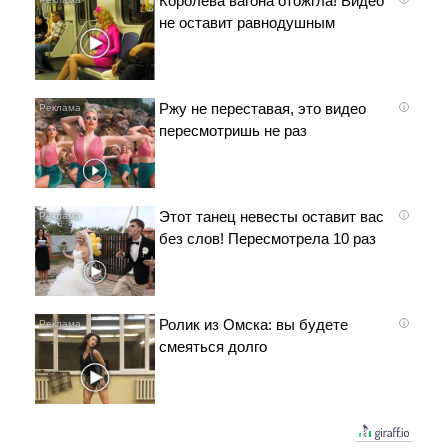
Королева вагона отожгла! Видео
не оставит равнодушным
Ржу не переставая, это видео
i
пересмотришь не раз
Этот танец невесты оставит вас
i
без слов! Пересмотрела 10 раз
Ролик из Омска: вы будете
i
смеяться долго