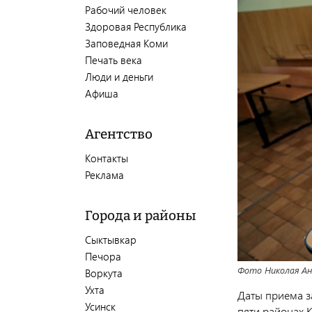
Рабочий человек
Здоровая Республика
Заповедная Коми
Печать века
Люди и деньги
Афиша
Агентство
Контакты
Реклама
Города и районы
Сыктывкар
Печора
Фото Николая Ан
Воркута
Ухта
Даты приема з
Усинск
пяти районах 