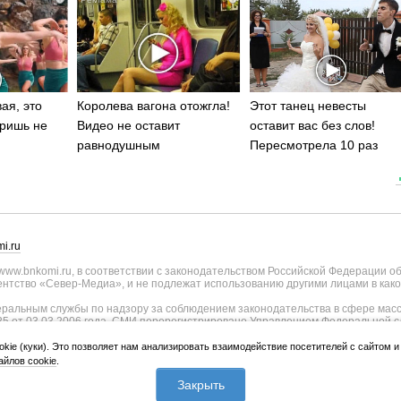
ая, это
Королева вагона отожгла!
Этот танец невесты
ришь не
Видео не оставит
оставит вас без слов!
равнодушным
Пересмотрела 10 раз
i.ru
ww.bnkomi.ru, в соответствии с законодательством Российской Федерации о
тство «Север-Медиа», и не подлежат использованию другими лицами в како
альным службы по надзору за соблюдением законодательства в сфере масс
25 от 03.03.2006 года. СМИ перерегистрировано Управлением Федеральной с
о Республике Коми - регистрационный номер ИА № ТУ11-0051 от 02.11.2009
ии СМИ внесены изменения Федеральной службы по надзору в сфере связи, и
okie (куки). Это позволяет нам анализировать взаимодействие посетителей с сайтом 
странения, уточнением тематики - регистрационный номер ИА № ФС77-75817 о
йлов cookie
.
лики Коми и Правительства Республики Коми (167010, Республика Коми, г.Сык
Закрыть
 Коми Республика, г.Сыктывкар, ул. Куратова, д.73/4).