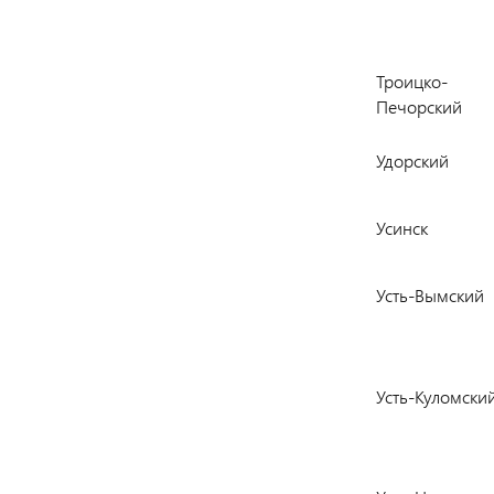
Троицко-
Печорский
Удорский
Усинск
Усть-Вымский
Усть-Куломски