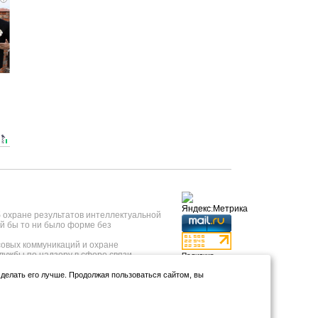
б охране результатов интеллектуальной
й бы то ни было форме без
овых коммуникаций и охране
лужбы по надзору в сфере связи,
Политика
 года, регистрационный номер ИА №
конфиденциальности
нформационных технологий и массовых
и делать его лучше. Продолжая пользоваться сайтом, вы
Использование
т 23.05.2019 года.
аналитики и
тывкар, ул.Коммунистическая, д.9);
файлов куки
*