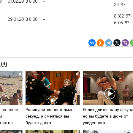
й
01.02.2018 8:00
+
24-37
8 (82167)
29.01.2018 8:00
+
6-05-83
(4)
i
i
 на пляже
Ролик длится несколько
Ролик длится пару секунд
и
секунд, а смеяться вы
но вы будете в шоке от
а их не
будете долго
увиденного
i
i