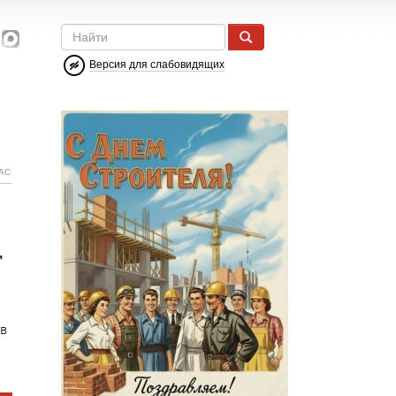
Версия для слабовидящих
АС
т
 в