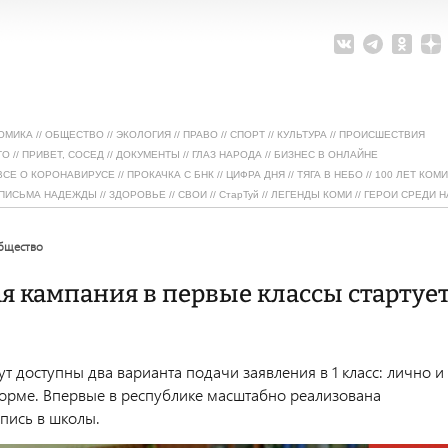
ОМИКА
//
ОБЩЕСТВО
//
ЭКОЛОГИЯ
//
ПРАВО
//
СПОРТ
//
КУЛЬТУРА
//
ПРОИСШЕСТВИЯ
ТО
//
ПРИВЕТ, СОСЕД
//
ДОКУМЕНТЫ
//
ГЛАЗ НАРОДА
//
БИЗНЕС В ОНЛАЙНЕ
ВСЕ О КОРОНАВИРУСЕ
//
ПРОКАЧКА С БНК
//
ЦИФРА ДНЯ
//
ТЯГА В НЕБО
//
100 ЛЕТ КОМИ
ПИСЬМА НАДЕЖДЫ
//
ЗДОРОВЬЕ
//
СВОИ
//
СтарТуй
//
ЛЕГЕНДЫ КОМИ
//
ГЕРОИ СРЕДИ Н
общество
 кампания в первые классы стартуе
т доступны два варианта подачи заявления в 1 класс: лично и
орме. Впервые в республике масштабно реализована
апись в школы.