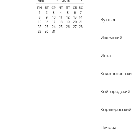
ПН
ВТ
СР
ЧТ
ПТ
СБ
ВС
1
2
3
4
5
6
7
8
9
10
11
12
13
14
Вуктыл
15
16
17
18
19
20
21
22
23
24
25
26
27
28
29
30
31
Ижемский
Инта
Княжпогостски
Койгородский
Корткеросский
Печора