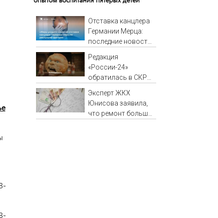
Отставка канцлера
Германии Мерца:
последние новости
на 7 августа 2026 и
Редакция
прогнозы
«России-24»
обратилась в СКР
из-за травли
Эксперт ЖКХ
съемочной группы
Юнисова заявила,
ье
«Колобка»
что ремонт больше
не будет котловым
ы
3-
3-