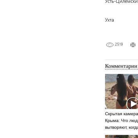
Усть-Цилемски
Ухта
2519
Комментарии 
Скрытая камера
Крыма: Что люд
вытворяют, когд
видят...