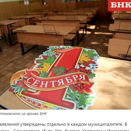
тоновского из архива БНК
аявлений утверждены отдельно в каждом муниципалитете. В
Коми – Сосногорске, Инте, Усть-Куломе, Удорском и Ижемском