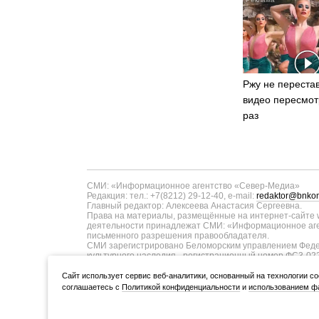
Ржу не перестав
видео пересмот
раз
СМИ: «Информационное агентство «Север-Медиа»
Редакция: тел.: +7(8212) 29-12-40, e-mail:
redaktor@bnkom
Главный редактор: Алексеева Анастасия Сергеевна.
Права на материалы, размещённые на интернет-сайте w
деятельности принадлежат СМИ: «Информационное аген
письменного разрешения правообладателя.
СМИ зарегистрировано Беломорским управлением Федер
культурного наследия - регистрационный номер ФС3-02
информационных технологий и массовых коммуникаций п
ТУ11-00371 от 01.06.2017 года. В запись о регистрац
Cайт использует сервис веб-аналитики, основанный на технологии co
коммуникаций в связи с изменением территории распро
соглашаетесь с
Политикой конфиденциальности
и
использованием фа
Учредитель (соучредители): Администрация Главы Респуб
ООО «Информационное агентство «Север-Медиа» (167000,