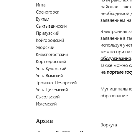
Инта
районах – элек
Сосногорск
необходимой д
Вуктыл
заявлением на
Сыктывдинский
Электронная за
Прилузский
заявление в т
Койгородский
используя учёт
Удорский
можно при на
Княжпогостский
обслуживания
Корткеросский
Также можно с
Усть-Куломский
на портале гос
Усть-Вымский
Троицко-Печорский
Муниципальн
Усть-Цилемский
образование
Сысольский
Ижемский
Архив
Воркута