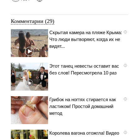
Комментарии (29)
Скрытая камера на пляже Крыма:
i
Что люди вытворяют, когда их не
видят...
Этот танец невесты оставит вас
i
без слов! Пересмотрела 10 раз
Грибок на ногтях стирается как
i
ластиком! Простой домашний
метод
Королева вагона отожгла! Видео
i