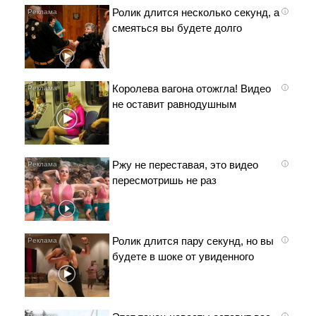
Ролик длится несколько секунд, а
i
смеяться вы будете долго
Королева вагона отожгла! Видео
i
не оставит равнодушным
Ржу не переставая, это видео
i
пересмотришь не раз
Ролик длится пару секунд, но вы
i
будете в шоке от увиденного
i