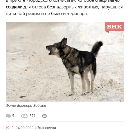
создали
для отлова безнадзорных животных
, нарушался
питьевой режим и не было ветеринара.
Фото Виктора Бобыря
5
571
19:15,
24.09.2022
/
экономика