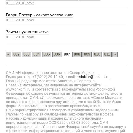
01.11.2018 15:52
Гарри Поттер - секрет успеха книг
01.11.2018 15:49
Зачем нужна этикетка
01.11.2018 15:48
«
802
803
804
805
806
807
808
809
810
811
»
СМИ: «Информационное агентство «Север-Медиа»
Редакция: тел.: +7(8212) 29-12-40, e-mail:
redaktor@bnkomi.ru
Главный редактор: Алексеева Анастасия Сергеевна.
Права на материалы, размещённые на интернет-сайте
www.bnkomi.ru, в соответствии с законодательством Российской
Федерации об охране результатов интеллектуальной деятельности
принадлежат СМИ: «Информационное агентство «Север-Медиа», и
не подлежат использованию другими лицами в какой бы то ни было
форме без письменного разрешения правообладателя.
СМИ зарегистрировано Беломорским управлением Федеральным
службы по надзору за соблюдением законодательства в сфере
массовых коммуникаций и охране культурного наследия -
регистрационный номер ФС3-0225 от 03.03.2006 года. СМИ
перерегистрировано Управлением Федеральной службы по надзору в
сфере связи, информационных технологий и массовых коммуникаций