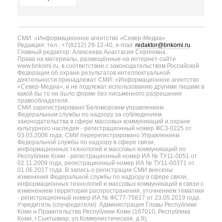
СМИ: «Информационное агентство «Север-Медиа»
Редакция: тел.: +7(8212) 29-12-40, e-mail:
redaktor@bnkomi.ru
Главный редактор: Алексеева Анастасия Сергеевна.
Права на материалы, размещённые на интернет-сайте
www.bnkomi.ru, в соответствии с законодательством Российской
Федерации об охране результатов интеллектуальной
деятельности принадлежат СМИ: «Информационное агентство
«Север-Медиа», и не подлежат использованию другими лицами в
какой бы то ни было форме без письменного разрешения
правообладателя.
СМИ зарегистрировано Беломорским управлением
Федеральным службы по надзору за соблюдением
законодательства в сфере массовых коммуникаций и охране
культурного наследия - регистрационный номер ФС3-0225 от
03.03.2006 года. СМИ перерегистрировано Управлением
Федеральной службы по надзору в сфере связи,
информационных технологий и массовых коммуникаций по
Республике Коми - регистрационный номер ИА № ТУ11-0051 от
02.11.2009 года, регистрационный номер ИА № ТУ11-00371 от
01.06.2017 года. В запись о регистрации СМИ внесены
изменения Федеральной службы по надзору в сфере связи,
информационных технологий и массовых коммуникаций в связи с
изменением территории распространения, уточнением тематики
- регистрационный номер ИА № ФС77-75817 от 23.05.2019 года.
Учредитель (соучредители): Администрация Главы Республики
Коми и Правительства Республики Коми (167010, Республика
Коми, г.Сыктывкар, ул.Коммунистическая, д.9);