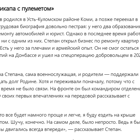
икапа с пулеметом»
 родился в Усть-Куломском районе Коми, а позже переехал в
трудовая биография довольно пестрая: у него два образовани
емонту автомобилей и юрист. Однако в последнее время рабо
 ни с одним из них. Степан открыл бизнес по ремонту квартир
 Есть у него за плечами и армейский опыт. Он не смог остаться
ытий на Донбассе и ушел на спецоперацию добровольцем в 20
а Степана, сама военнослужащая, и родители — поддержали
ать долг Родине. Хотя и переживали поначалу, потому что с
о время не было связи. На фронте он был командиром отделен
 своих первых впечатлениях на передовой рассказывает с
то все будет намного проще и легче, я буду ездить на крыше
том. Шучу, конечно. На самом деле, было непросто. Ведь я б
ы двигались всегда впереди», — рассказывает Степан.