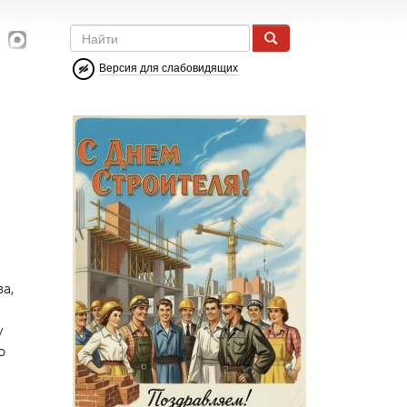
Версия для слабовидящих
ва,
у
о