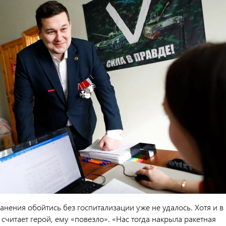
анения обойтись без госпитализации уже не удалось. Хотя и в
к считает герой, ему «повезло». «Нас тогда накрыла ракетная