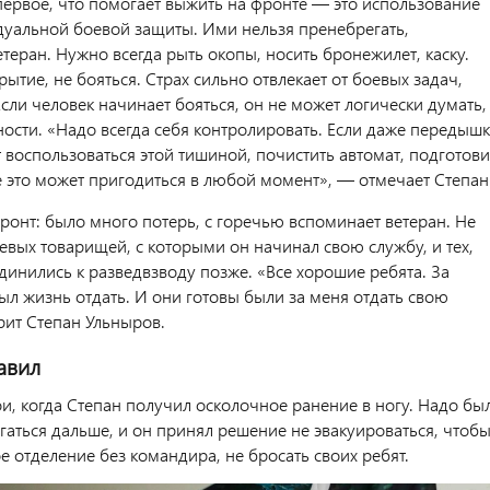
первое, что помогает выжить на фронте — это использование
дуальной боевой защиты. Ими нельзя пренебрегать,
теран. Нужно всегда рыть окопы, носить бронежилет, каску.
крытие, не бояться. Страх сильно отвлекает от боевых задач,
Если человек начинает бояться, он не может логически думать,
ности. «Надо всегда себя контролировать. Если даже передышк
т воспользоваться этой тишиной, почистить автомат, подготови
е это может пригодиться в любой момент», — отмечает Степан
ронт: было много потерь, с горечью вспоминает ветеран. Не
евых товарищей, с которыми он начинал свою службу, и тех,
динились к разведвзводу позже. «Все хорошие ребята. За
ыл жизнь отдать. И они готовы были за меня отдать свою
рит Степан Ульныров.
авил
и, когда Степан получил осколочное ранение в ногу. Надо бы
аться дальше, и он принял решение не эвакуироваться, чтоб
ое отделение без командира, не бросать своих ребят.