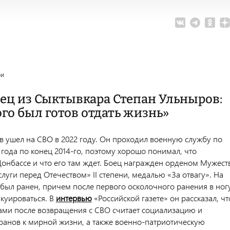
ои
ец из Сыктывкара Степан Ульныров:
го был готов отдать жизнь»
в ушел на СВО в 2022 году. Он проходил военную службу по
3 года по конец 2014-го, поэтому хорошо понимал, что
онбассе и что его там ждет. Боец награжден орденом Мужест
луги перед Отечеством» II степени, медалью «За отвагу». На
был ранен, причем после первого осколочного ранения в ног
акуироваться. В
интервью
«Российской газете» он рассказал, чт
ми после возвращения с СВО считает социализацию и
ранов к мирной жизни, а также военно-патриотическую