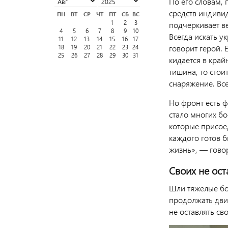
По его словам, 
средств индиви
ПН
ВТ
СР
ЧТ
ПТ
СБ
ВС
1
2
3
подчеркивает ве
4
5
6
7
8
9
10
Всегда искать у
11
12
13
14
15
16
17
говорит герой. 
18
19
20
21
22
23
24
25
26
27
28
29
30
31
кидается в край
тишина, то стои
снаряжение. Вс
Но фронт есть ф
стало многих бо
которые присое
каждого готов б
жизнь», — гово
Своих не ост
Шли тяжелые бо
продолжать двиг
не оставлять св