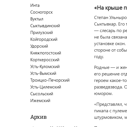
Инта
«На крыше п
Сосногорск
Степан Ульныров
Вуктыл
Сыктывкар. Его 
Сыктывдинский
— слесарь по р
Прилузский
не была связана
Койгородский
установке окон.
Удорский
стороне от соб
Княжпогостский
году.
Корткеросский
Усть-Куломский
Родные — и жен
Усть-Вымский
его решение отд
Троицко-Печорский
героем какое-т
разведвзвода. О
Усть-Цилемский
юмором.
Сысольский
Ижемский
«Представлял, ч
пикапа с пулеме
Архив
штурмовиком, м