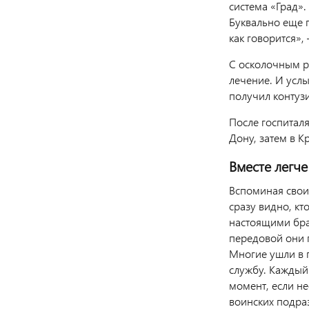
система «Град».
Буквально еще п
как говорится»,
С осколочным ра
лечение. И услы
получил контузи
После госпитал
Дону, затем в К
Вместе легче
Вспоминая свои
сразу видно, кт
настоящими бра
передовой они 
Многие ушли в 
службу. Каждый
момент, если н
воинских подраз