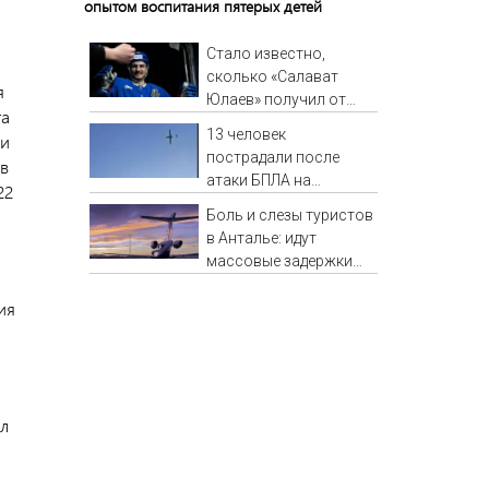
опытом воспитания пятерых детей
Стало известно,
сколько «Салават
я
Юлаев» получил от
та
СКА в сделке по
13 человек
 и
Бландиси
пострадали после
 в
атаки БПЛА на
22
российский город
Боль и слезы туристов
в Анталье: идут
массовые задержки
рейсов в Россию
ия
ыл