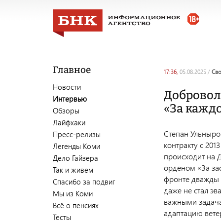
Главное
17:36,
05.08.2025
/
св
Новости
Добровол
Интервью
«За каждо
Обзоры
Лайфхаки
Степан Ульныро
Пресс-релизы
контракту с 201
Легенды Коми
происходит на Д
Дело Гайзера
орденом «За зас
Так и живем
фронте дважды 
Спасибо за подвиг
даже не стал эв
Мы из Коми
важными задача
Всё о пенсиях
адаптацию вете
Тесты