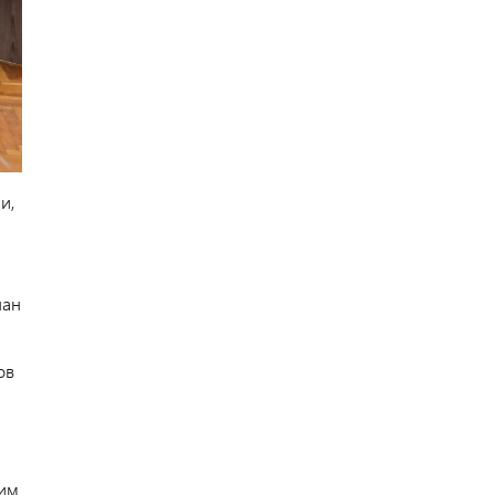
и,
пан
ов
тим