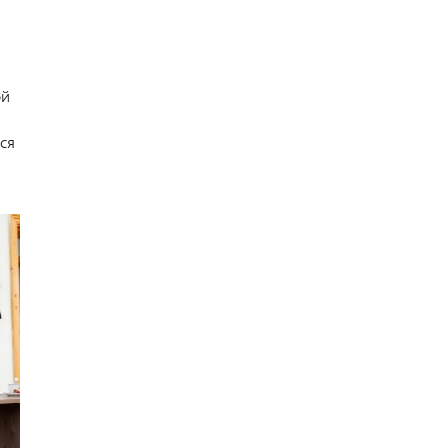
ой
ся