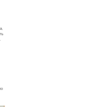
а,
ть
.
ло
ы