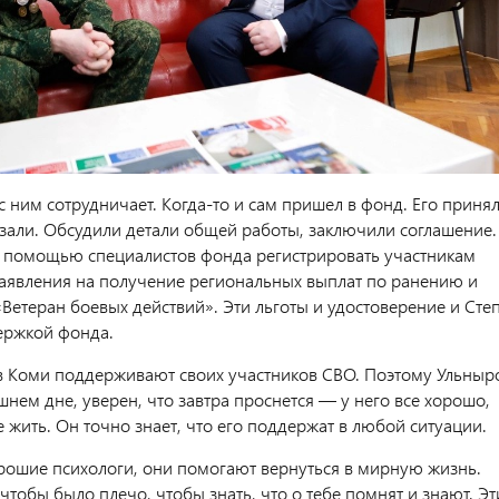
с ним сотрудничает. Когда-то и сам пришел в фонд. Его принял
азали. Обсудили детали общей работы, заключили соглашение.
с помощью специалистов фонда регистрировать участникам
аявления на получение региональных выплат по ранению и
Ветеран боевых действий». Эти льготы и удостоверение и Сте
ержкой фонда.
, в Коми поддерживают своих участников СВО. Поэтому Ульныр
шнем дне, уверен, что завтра проснется — у него все хорошо,
где жить. Он точно знает, что его поддержат в любой ситуации.
орошие психологи, они помогают вернуться в мирную жизнь.
чтобы было плечо, чтобы знать, что о тебе помнят и знают. Э