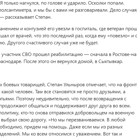
 Я только нагнулся, по голове и ударило. Осколки попали.
олсантиметра, и мы бы с вами не разговаривали. Дело случая
 — рассказывает Степан.
нением и контузией его увезли в госпиталь, где ветеран про
шал от врачей, что это последний раз, когда ему «повезло» и 
ю. Другого счастливого случая уже не будет.
я участник СВО прошел реабилитацию — сначала в Ростове-на
раснодаре. После этого он вернулся домой, в Сыктывкар.
х боевых товарищей, Степан Ульныров отмечает, что на фронт
о какой человек. Там все становятся не просто друзьями, а
тьями. Поэтому неудивительно, что после возвращения с
продолжают общаться и поддерживают друг друга во всем.
политику, кто-то снова отправился добровольцем на военную
 выбрал свою дорогу. «Но мы перезваниваемся. В любой
еобходимо, придем на помощь. Даже если мы из разных
делений. Мы ко всем относимся с уважением. Вот так и