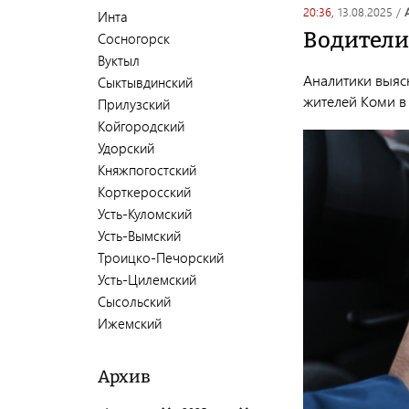
20:36,
13.08.2025
/
Инта
Водители
Сосногорск
Вуктыл
Аналитики выяс
Сыктывдинский
жителей Коми в
Прилузский
Койгородский
Удорский
Княжпогостский
Корткеросский
Усть-Куломский
Усть-Вымский
Троицко-Печорский
Усть-Цилемский
Сысольский
Ижемский
Архив