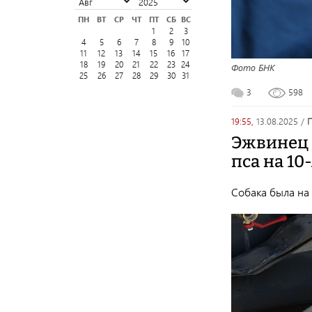
ПН
ВТ
СР
ЧТ
ПТ
СБ
ВС
1
2
3
4
5
6
7
8
9
10
11
12
13
14
15
16
17
18
19
20
21
22
23
24
Фото БНК
25
26
27
28
29
30
31
3
598
19:55,
13.08.2025
/
Эжвинец 
пса на 10
Собака была на