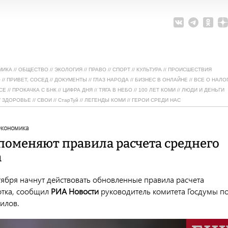
МИКА
//
ОБЩЕСТВО
//
ЭКОЛОГИЯ
//
ПРАВО
//
СПОРТ
//
КУЛЬТУРА
//
ПРОИСШЕСТВИЯ
О
//
ПРИВЕТ, СОСЕД
//
ДОКУМЕНТЫ
//
ГЛАЗ НАРОДА
//
БИЗНЕС В ОНЛАЙНЕ
//
ВСЕ О НАЛО
СЕ
//
ПРОКАЧКА С БНК
//
ЦИФРА ДНЯ
//
ТЯГА В НЕБО
//
100 ЛЕТ КОМИ
//
ЛЮДИ И ДЕНЬГИ
/
ЗДОРОВЬЕ
//
СВОИ
//
СтарТуй
//
ЛЕГЕНДЫ КОМИ
//
ГЕРОИ СРЕДИ НАС
экономика
 поменяют правила расчета среднего
а
нтября начнут действовать обновленные правила расчета
отка, сообщил
РИА Новости
руководитель комитета Госдумы п
илов.