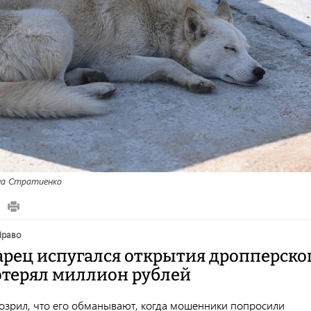
а Стратиенко
право
рец испугался открытия дропперско
потерял миллион рублей
зрил, что его обманывают, когда мошенники попросили