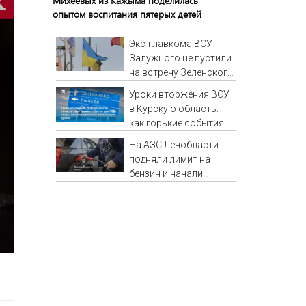
Михеевых из Кажыма поделилась
опытом воспитания пятерых детей
Экс-главкома ВСУ
Залужного не пустили
на встречу Зеленского
с британским
Уроки вторжения ВСУ
министром
в Курскую область:
как горькие события
два года назад
На АЗС Ленобласти
навсегда изменили
подняли лимит на
российскую армию
бензин и начали
снимать ограничения
на дизель