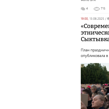
4
715
19:00,
13.08.2025
/
«Совреме
этническо
Сыктывка
План праздничн
опубликовала в