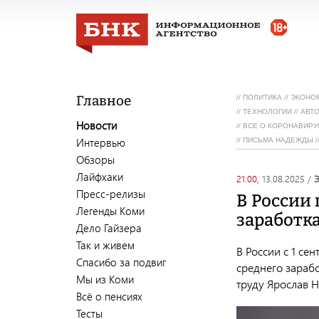
Главное
//
ПОЛИТИКА
//
ЭКОНО
//
ТЕХНОЛОГИИ
//
АВТ
Новости
//
ВСЕ О КОРОНАВИРУ
Интервью
//
ПИСЬМА НАДЕЖДЫ
/
Обзоры
Лайфхаки
21:00,
13.08.2025
/
Пресс-релизы
В России
Легенды Коми
заработк
Дело Гайзера
Так и живем
В России с 1 се
Спасибо за подвиг
среднего зараб
Мы из Коми
труду Ярослав Н
Всё о пенсиях
Тесты