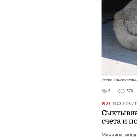
Фото Константин
6
570
19:23,
13.08.2025
/
Сыктывка
счета и 
Мужчина заподо