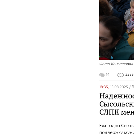
Фото Константин
14
228
18:35,
13.08.2025
/
Надежност
Сысольски
СЛПК мен
Ежегодно Сыкты
поддержку муни