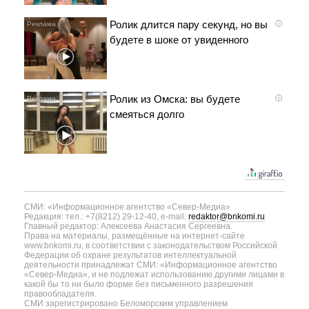
Ролик длится пару секунд, но вы
i
будете в шоке от увиденного
Ролик из Омска: вы будете
i
смеяться долго
СМИ: «Информационное агентство «Север-Медиа»
Редакция: тел.: +7(8212) 29-12-40, e-mail:
redaktor@bnkomi.ru
Главный редактор: Алексеева Анастасия Сергеевна.
Права на материалы, размещённые на интернет-сайте
www.bnkomi.ru, в соответствии с законодательством Российской
Федерации об охране результатов интеллектуальной
деятельности принадлежат СМИ: «Информационное агентство
«Север-Медиа», и не подлежат использованию другими лицами в
какой бы то ни было форме без письменного разрешения
правообладателя.
СМИ зарегистрировано Беломорским управлением