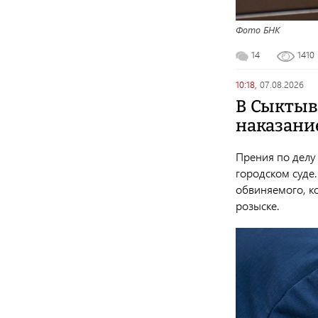
Фото БНК
14
1410
10:18,
07.08.2026
В Сыктыв
наказани
Прения по делу
городском суде.
обвиняемого, к
розыске.