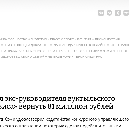
МИКА
//
ОБЩЕСТВО
//
ЭКОЛОГИЯ
//
ПРАВО
//
СПОРТ
//
КУЛЬТУРА
//
ПРОИСШЕСТВИЯ
О
//
ПРИВЕТ, СОСЕД
//
ДОКУМЕНТЫ
//
ГЛАЗ НАРОДА
//
БИЗНЕС В ОНЛАЙНЕ
//
ВСЕ О НАЛО
СЕ
//
ПРОКАЧКА С БНК
//
ЦИФРА ДНЯ
//
ТЯГА В НЕБО
//
100 ЛЕТ КОМИ
//
ЛЮДИ И ДЕНЬГИ
/
ЗДОРОВЬЕ
//
СВОИ
//
СтарТуй
//
ЛЕГЕНДЫ КОМИ
//
ГЕРОИ СРЕДИ НАС
л экс-руководителя вуктыльского
виса» вернуть 81 миллион рублей
д Коми удовлетворил ходатайства конкурсного управляющего
нкрота о признании некоторых сделок недействительными.