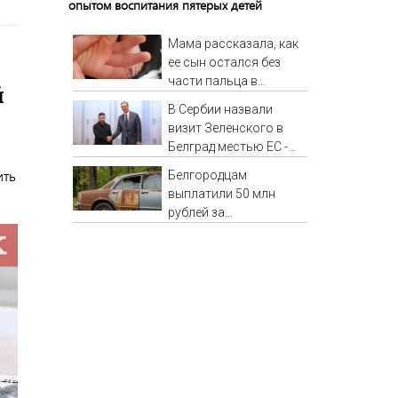
опытом воспитания пятерых детей
Мама рассказала, как
ее сын остался без
части пальца в
й
Детском саду в
В Сербии назвали
Западной Двине
визит Зеленского в
Белград местью ЕС -
Новости на Вести.ru
ить
Белгородцам
выплатили 50 млн
рублей за
повреждённые ВСУ
авто