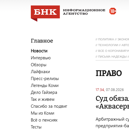
Главное
//
ПОЛИТИКА
//
ЭКОНО
//
ТЕХНОЛОГИИ
//
АВТ
Новости
//
ВСЕ О КОРОНАВИРУ
Интервью
//
ПИСЬМА НАДЕЖДЫ
/
Обзоры
Лайфхаки
ПРАВО
Пресс-релизы
Легенды Коми
17:34,
07.08.2026
Дело Гайзера
Суд обяза
Так и живем
«Аквасер
Спасибо за подвиг
Мы из Коми
Арбитражный су
Всё о пенсиях
предприятия-ба
Тесты