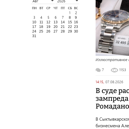
ПН
ВТ
СР
ЧТ
ПТ
СБ
ВС
1
2
3
4
5
6
7
8
9
10
11
12
13
14
15
16
17
18
19
20
21
22
23
24
25
26
27
28
29
30
31
Иллюстративное ф
7
1153
14:15,
07.08.2026
В суде ра
зампреда
Ромадано
В Сыктывкарском
бизнесмена Але