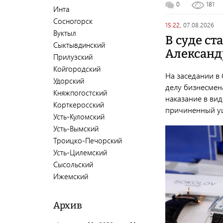
0
181
Инта
Сосногорск
15:22,
07.08.2026
Вуктыл
В суде ст
Сыктывдинский
Александ
Прилузский
Койгородский
На заседании в 
Удорский
делу бизнесмен
Княжпогостский
наказание в ви
Корткеросский
причиненный у
Усть-Куломский
Усть-Вымский
Троицко-Печорский
Усть-Цилемский
Сысольский
Ижемский
Архив