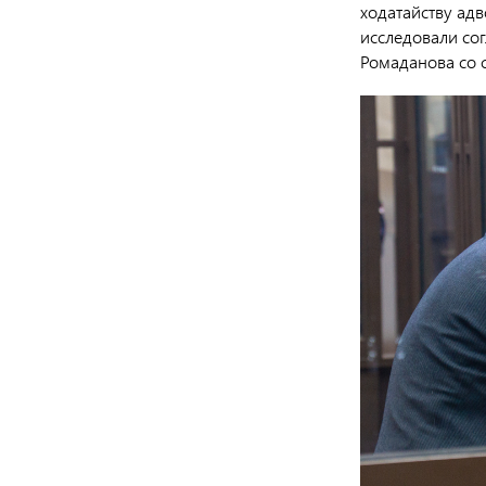
ходатайству ад
исследовали со
Ромаданова со 