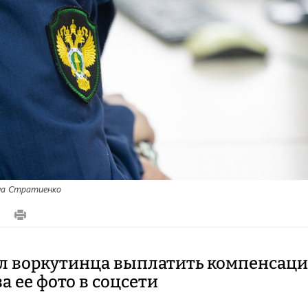
а Стратиенко
8
ал воркутинца выплатить компенсац
а ее фото в соцсети