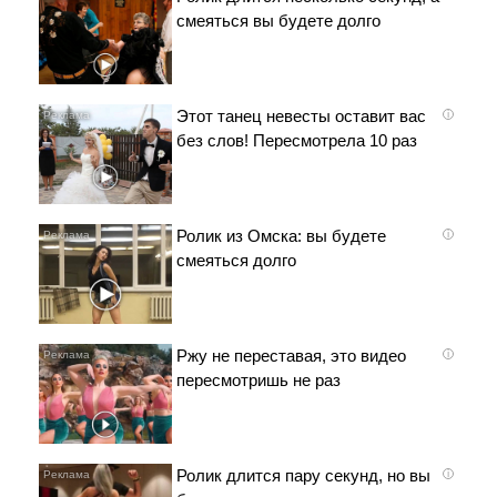
смеяться вы будете долго
Этот танец невесты оставит вас
i
без слов! Пересмотрела 10 раз
Ролик из Омска: вы будете
i
смеяться долго
Ржу не переставая, это видео
i
пересмотришь не раз
Ролик длится пару секунд, но вы
i