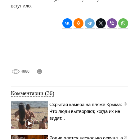
вступило.
4880
Комментарии (36)
Скрытая камера на пляже Крыма:
i
Что люди вытворяют, когда их не
видят...
Ролик длится несколько секунд, а
i