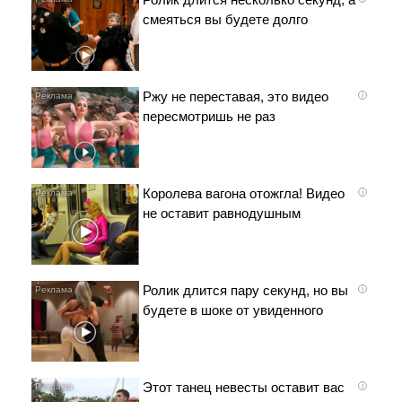
смеяться вы будете долго
Ржу не переставая, это видео
i
пересмотришь не раз
Королева вагона отожгла! Видео
i
не оставит равнодушным
Ролик длится пару секунд, но вы
i
будете в шоке от увиденного
Этот танец невесты оставит вас
i