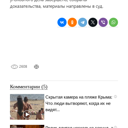
доказательства, материалы направлены в суд.
2608
Комментарии (5)
Скрытая камера на пляже Крыма:
i
Что люди вытворяют, когда их не
видят...
Ролик длится несколько секунд, а
i