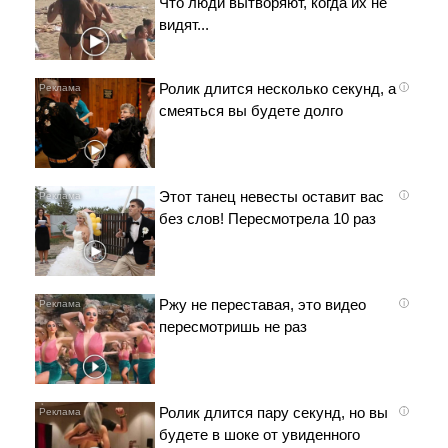
Что люди вытворяют, когда их не
видят...
Ролик длится несколько секунд, а
i
смеяться вы будете долго
Этот танец невесты оставит вас
i
без слов! Пересмотрела 10 раз
Ржу не переставая, это видео
i
пересмотришь не раз
Ролик длится пару секунд, но вы
i
будете в шоке от увиденного