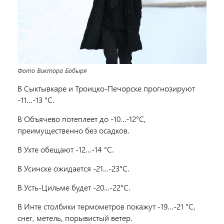
Фото Виктора Бобыря
В Сыктывкаре и Троицко-Печорске прогнозируют
-11...-13 °C.
В Объячево потеплеет до -10…-12°C,
преимущественно без осадков.
В Ухте обещают -12...-14 °C.
В Усинске ожидается -21…-23°C.
В Усть-Цильме будет -20…-22°C.
В Инте столбики термометров покажут -19...-21 °C,
снег, метель, порывистый ветер.