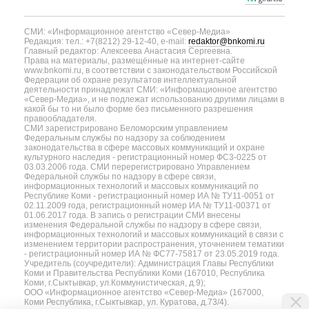
СМИ: «Информационное агентство «Север-Медиа»
Редакция: тел.: +7(8212) 29-12-40, e-mail:
redaktor@bnkomi.ru
Главный редактор: Алексеева Анастасия Сергеевна.
Права на материалы, размещённые на интернет-сайте
www.bnkomi.ru, в соответствии с законодательством Российской
Федерации об охране результатов интеллектуальной
деятельности принадлежат СМИ: «Информационное агентство
«Север-Медиа», и не подлежат использованию другими лицами в
какой бы то ни было форме без письменного разрешения
правообладателя.
СМИ зарегистрировано Беломорским управлением
Федеральным службы по надзору за соблюдением
законодательства в сфере массовых коммуникаций и охране
культурного наследия - регистрационный номер ФС3-0225 от
03.03.2006 года. СМИ перерегистрировано Управлением
Федеральной службы по надзору в сфере связи,
информационных технологий и массовых коммуникаций по
Республике Коми - регистрационный номер ИА № ТУ11-0051 от
02.11.2009 года, регистрационный номер ИА № ТУ11-00371 от
01.06.2017 года. В запись о регистрации СМИ внесены
изменения Федеральной службы по надзору в сфере связи,
информационных технологий и массовых коммуникаций в связи с
изменением территории распространения, уточнением тематики
- регистрационный номер ИА № ФС77-75817 от 23.05.2019 года.
Учредитель (соучредители): Администрация Главы Республики
Коми и Правительства Республики Коми (167010, Республика
Коми, г.Сыктывкар, ул.Коммунистическая, д.9);
ООО «Информационное агентство «Север-Медиа» (167000,
Коми Республика, г.Сыктывкар, ул. Куратова, д.73/4).