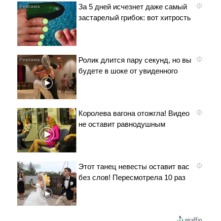
За 5 дней исчезнет даже самый
i
застарелый грибок: вот хитрость
Ролик длится пару секунд, но вы
i
будете в шоке от увиденного
Королева вагона отожгла! Видео
i
не оставит равнодушным
Этот танец невесты оставит вас
i
без слов! Пересмотрела 10 раз