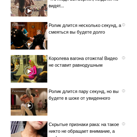
видят...
Ролик длится несколько секунд, а
i
смеяться вы будете долго
Королева вагона отожгла! Видео
i
не оставит равнодушным
Ролик длится пару секунд, но вы
i
будете в шоке от увиденного
Скрытые признаки рака: на такое
i
никто не обращает внимание, а