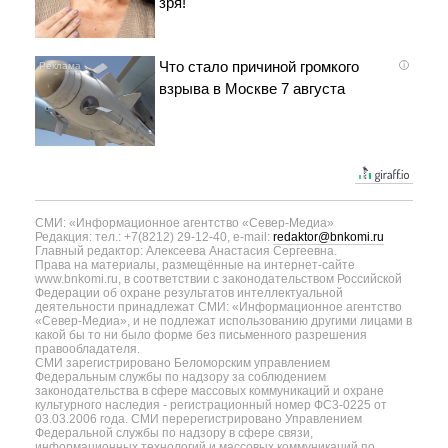
зря!
Что стало причиной громкого
i
взрыва в Москве 7 августа
СМИ: «Информационное агентство «Север-Медиа»
Редакция: тел.: +7(8212) 29-12-40, e-mail:
redaktor@bnkomi.ru
Главный редактор: Алексеева Анастасия Сергеевна.
Права на материалы, размещённые на интернет-сайте
www.bnkomi.ru, в соответствии с законодательством Российской
Федерации об охране результатов интеллектуальной
деятельности принадлежат СМИ: «Информационное агентство
«Север-Медиа», и не подлежат использованию другими лицами в
какой бы то ни было форме без письменного разрешения
правообладателя.
СМИ зарегистрировано Беломорским управлением
Федеральным службы по надзору за соблюдением
законодательства в сфере массовых коммуникаций и охране
культурного наследия - регистрационный номер ФС3-0225 от
03.03.2006 года. СМИ перерегистрировано Управлением
Федеральной службы по надзору в сфере связи,
информационных технологий и массовых коммуникаций по