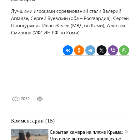
Лучшими игроками соревнований стали Валерий
Агладзе, Сергей Буевский (оба – Росгвардия), Сергей
Проскуряков, Иван Желев (МВД по Коми), Алексей
Смирнов (УФСИН РФ по Коми).
2059
Комментарии (15)
Скрытая камера на пляже Крыма:
i
Что люди вытворяют, когда их не